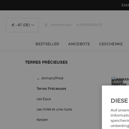
Exkl
€ - AT (DE)
Händlersuche
KUNDENSERVICE
BESTSELLER
ANGEBOTE
GESCHENKE
Hauptinhalt
TERRES PRÉCIEUSES
Terres Précieuses
Armani/Privé
NEU
Terres Précieuses
Les Eaux
DIESE
Les mille et une nuits
Auf unser
Informati
Kerzen
speichern
unbedingt