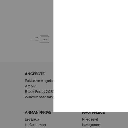
KOSTENLOSE
STANDARDLIEFERUNG
AB 50€
Fußzeilennavigation
ANGEBOTE
GESCHENKE
Exklusive Angebote
Für Frauen
Archiv
Für Männer
Black Friday 2025
Geschenksets
Willkommensangebot​
ARMANI/PRIVE
HAUTPFLEGE
Les Eaux
Pflegeziel
La Collection
Kategorien