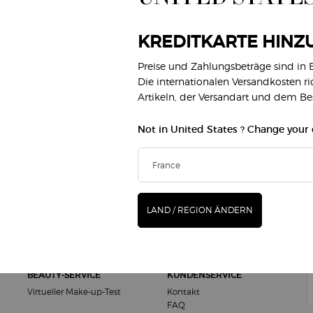
KREDITKARTE HINZ
Preise und Zahlungsbeträge sind in
KOSTENLOSE PROBEN
Die internationalen Versandkosten r
EXKLUSIVE
MIT JEDER
ANGEBOTE
Artikeln, der Versandart und dem B
BESTELLUNG
Not in United States ? Change your
M
MAKE-UP
DÜFTE
(*
Gesicht
Damendüfte
LAND / REGION ÄNDERN
Lippen
Herrendüfte
new
Augen
Armani/Privé
G
BEAUTY-SERVICE
KUNDENSERVICE
Virtueller Make-up-Test
Kontakt
FAQ