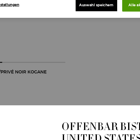
stellungen
Auswahl speichern
Alle a
/PRIVÉ NOIR KOGANE
0
ARMANI/PRIVÉ NOIR KOGANE
IN DEN WARENKORB
OFFENBAR BIST
UNITED STATE
/1l.)