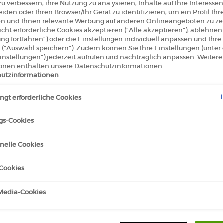
u verbessern, ihre Nutzung zu analysieren, Inhalte auf Ihre Interessen
iden oder Ihren Browser/Ihr Gerät zu identifizieren, um ein Profil Ihr
len und Ihnen relevante Werbung auf anderen Onlineangeboten zu zei
cht erforderliche Cookies akzeptieren ("Alle akzeptieren"), ablehne
ung fortfahren") oder die Einstellungen individuell anpassen und Ihr
 ("Auswahl speichern"). Zudem können Sie Ihre Einstellungen (unter
instellungen") jederzeit aufrufen und nachträglich anpassen. Weitere
/PRIVÉ OUD NACRÉ EAU DE
BLEU TURQUOISE EAU DE P
onen enthalten unsere Datenschutzinformationen.
utzinformationen
100 ml
gt erforderliche Cookies
0
€ 350,00
gs-Cookies
ARMANI/PRIVÉ OUD NACRÉ EAU DE PARFUM
B
IN DEN WARENKORB
IN DEN WARENKORB
nelle Cookies
/1l.)
(€ 3.500,00/1l.)
Cookies
-Media-Cookies