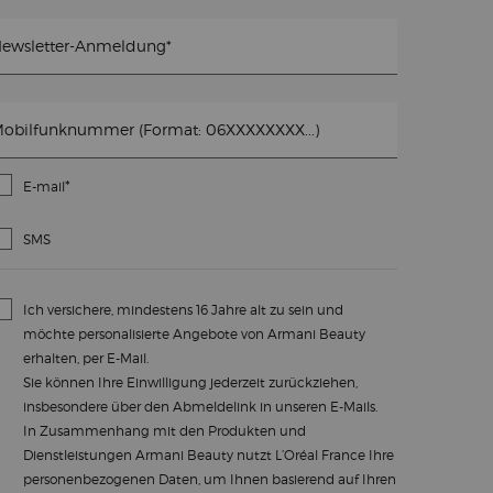
ewsletter-Anmeldung
*
obilfunknummer (Format: 06XXXXXXXX...)
*
E-mail
SMS
Ich versichere, mindestens 16 Jahre alt zu sein und
möchte personalisierte Angebote von Armani Beauty
erhalten, per E-Mail.
Sie können Ihre Einwilligung jederzeit zurückziehen,
insbesondere über den Abmeldelink in unseren E-Mails.
In Zusammenhang mit den Produkten und
Dienstleistungen Armani Beauty nutzt L’Oréal France Ihre
personenbezogenen Daten, um Ihnen basierend auf Ihren