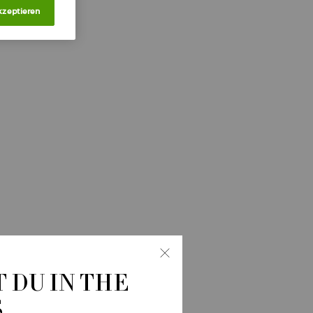
kzeptieren
 DU IN THE
S