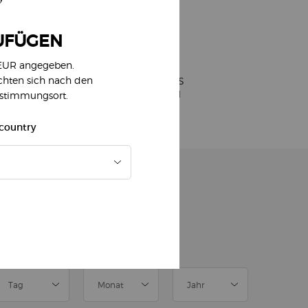
UFÜGEN
 EUR angegeben.
ichten sich nach den
EINFACHES
BEZAHLEN
estimmungsort.
 country
ELDE DICH ZUM NEWSLETTER AN
)
Pflichtfelder
slettersignup.title.legend
Frau
Herr
Keine Angabe
eburtsdatum