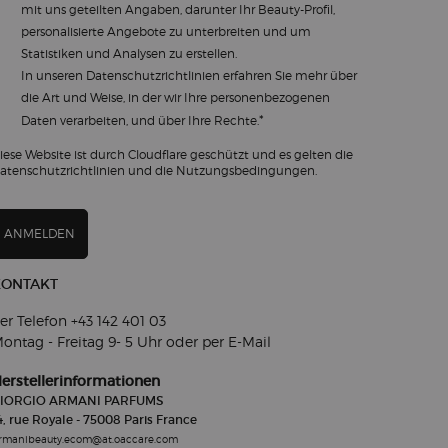
mit uns geteilten Angaben, darunter Ihr Beauty-Profil,
personalisierte Angebote zu unterbreiten und um
Statistiken und Analysen zu erstellen.
In unseren
Datenschutzrichtlinien
erfahren Sie mehr über
die Art und Weise, in der wir Ihre personenbezogenen
*
Daten verarbeiten, und über Ihre Rechte.
iese Website ist durch Cloudflare geschützt und es gelten die
atenschutzrichtlinien und die Nutzungsbedingungen.
ANMELDEN
KONTAKT
er Telefon +43 142 401 03​
ontag - Freitag 9- 5
Uhr oder per E-Mail
erstellerinformationen
IORGIO ARMANI PARFUMS
4, rue Royale - 75008 Paris France
rmanibeauty.ecom@at.oaccare.com