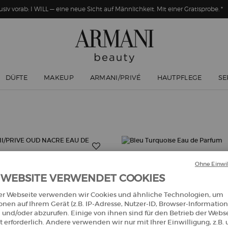
usiv vorab: I WILL — eine neue Sicht auf Männlichkeit. Mit einer Gratisprobe. *
DÜFTE
MAKEUP
ARMANI/PRIVÉ
HAUTPFLEGE
SE
Ohne Einwil
 WEBSITE VERWENDET COOKIES
er Webseite verwenden wir Cookies und ähnliche Technologien, um
onen auf Ihrem Gerät (z.B. IP-Adresse, Nutzer-ID, Browser-Information
 und/oder abzurufen. Einige von ihnen sind für den Betrieb der Webs
 erforderlich. Andere verwenden wir nur mit Ihrer Einwilligung, z.B.