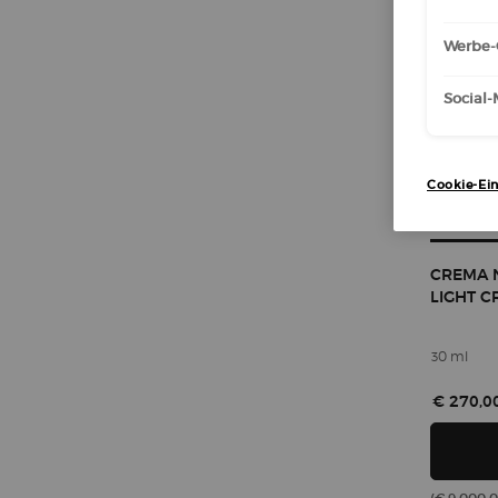
Werbe-
Social
Cookie-Ein
CREMA 
LIGHT 
30 ml
€ 270,0