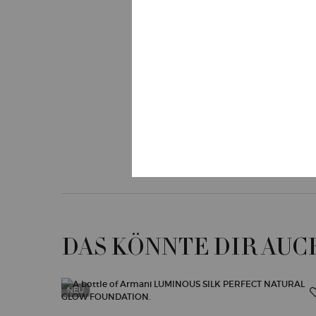
CREMA 
LIGHT C
50 ml
€ 280,0
(€ 5.600,00
DAS KÖNNTE DIR AUC
NEU