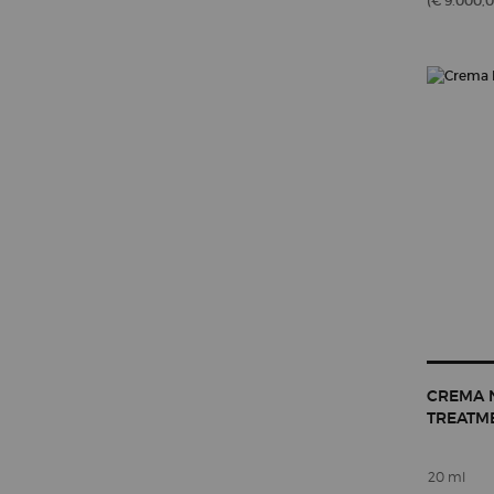
(€ 9.000,0
CREMA N
TREATM
20 ml