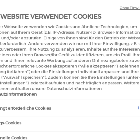
Ohne Einwil
 WEBSITE VERWENDET COOKIES
er Webseite verwenden wir Cookies und ähnliche Technologien, um
onen auf Ihrem Gerät (z.B. IP-Adresse, Nutzer-ID, Browser-Information
 und/oder abzurufen. Einige von ihnen sind für den Betrieb der Webs
NERA DUAL ESSENCE
CREMA NERA DUAL ESSENC
 erforderlich. Andere verwenden wir nur mit Ihrer Einwilligung, z.B.
TION 30 ML - NACHFÜLLBAR
FOUNDATION 30 ML -
u verbessern, ihre Nutzung zu analysieren, Inhalte auf Ihre Interessen
iden oder Ihren Browser/Ihr Gerät zu identifizieren, um ein Profil Ihr
NACHFÜLLPACKUNG
Color:
Refill - 01
len und Ihnen relevante Werbung auf anderen Onlineangeboten zu zei
for CREMA NERA DUAL ESSENCE FOUNDATION 30 ML - NACHFÜLLBAR
Select a colour
for CREMA NERA D
 für CREMA NERA DUAL ESSENCE FOUNDATION 30 ML - NACHFÜLLBAR, 1 vo
ected
be 02 für CREMA NERA DUAL ESSENCE FOUNDATION 30 ML - NACHFÜLLBAR,
Selected
Farbe 03 für CREMA NERA DUAL ESSENCE FOUNDATION 30 ML - NACHFÜL
Selected
Farbe Refill - 01 für CREMA NE
Selected
Die Produktvariation ist n
Selected
Farbe Refill - 03 fü
cht erforderliche Cookies akzeptieren ("Alle akzeptieren"), ablehne
ung fortfahren") oder die Einstellungen individuell anpassen und Ihr
 ("Auswahl speichern"). Zudem können Sie Ihre Einstellungen (unter
0
€ 140,00
instellungen") jederzeit aufrufen und nachträglich anpassen. Weitere
onen enthalten unsere Datenschutzinformationen.
CREMA NERA DUAL ESSENCE FOUNDATION 30 ML
C
IN DEN WARENKORB
IN DEN WARENKORB
utzinformationen
gt erforderliche Cookies
gs-Cookies
nelle Cookies