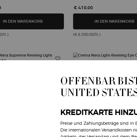
0
€ 410,00
CREMA NERA FIRMING META EYE TREATMENT
C
IN DEN WARENKORB
IN DEN WARENKORB
/1l.)
(€ 8.200,00/1l.)
OFFENBAR BIST
UNITED STATE
KREDITKARTE HINZ
Preise und Zahlungsbeträge sind in
Die internationalen Versandkosten r
Artikeln, der Versandart und dem B