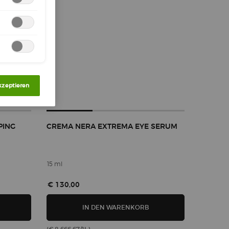
kzeptieren
PING
CREMA NERA EXTREMA EYE SERUM
15 ml
€ 130,00
REMA NERA FIRMING PLUMPING ESSENCE
CREMA NERA EXTREMA 
IN DEN WARENKORB