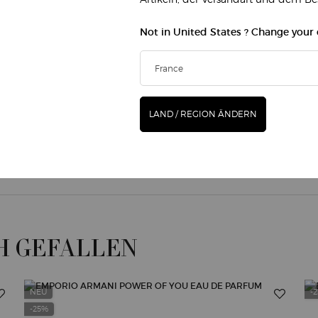
NERA SUPREME REVIVING
CREMA NERA LIGHT-REVIVIN
Not in United States ? Change your
REAM - REFILL
CREAM
15 g
0
€ 190,00
LAND / REGION ÄNDERN
CREMA NERA SUPREME REVIVING LIGHT CREAM - 
IN DEN WARENKORB
CRE
AUSVERKAUFT
/1l.)
(€ 12.666,67/1 kg.)
H GEFALLEN
NEU
-
-25%