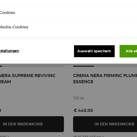
Cookies
-Media-Cookies
stellungen
Auswahl speichern
Alle a
NERA SUPREME REVIVING
CREMA NERA FIRMING PLUM
CREAM
ESSENCE
1.01 oz
0
€ 440,00
CREMA NERA SUPREME REVIVING LIGHT CREAM
C
IN DEN WARENKORB
IN DEN WARENKORB