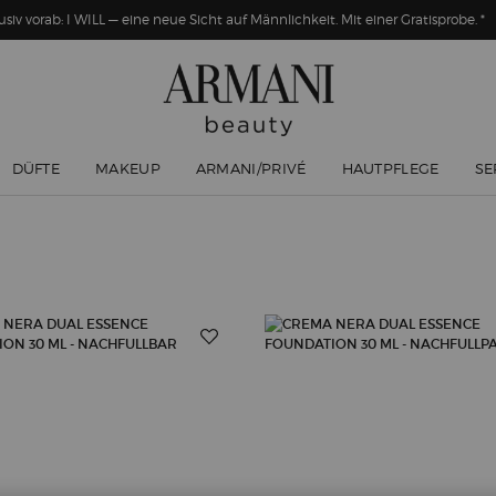
usiv vorab: I WILL — eine neue Sicht auf Männlichkeit. Mit einer Gratisprobe. *
DÜFTE
MAKEUP
ARMANI/PRIVÉ
HAUTPFLEGE
SE