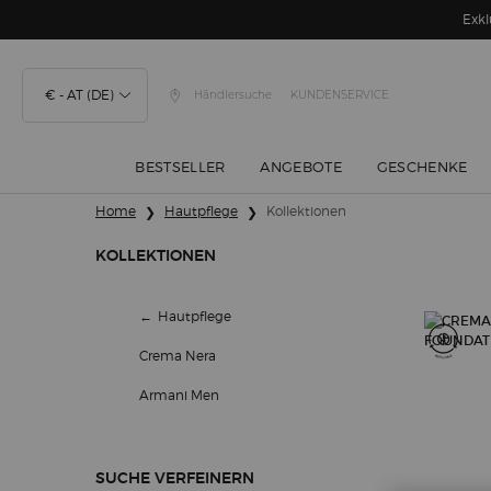
Exkl
€ - AT (DE)
Händlersuche
KUNDENSERVICE
BESTSELLER
ANGEBOTE
GESCHENKE
Hauptinhalt
Home
Hautpflege
Kollektionen
KOLLEKTIONEN
Kollektionen
Hautpflege
Crema Nera
Armani Men
SUCHE VERFEINERN