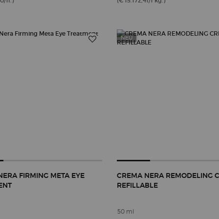
0/1l.)
(€ 15.172,41/1 kg.)
NEU
ERA FIRMING META EYE
CREMA NERA REMODELING 
ENT
REFILLABLE
50 ml