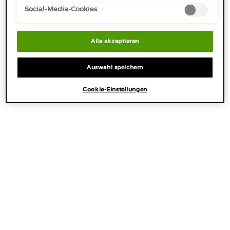
Datenschutzinformationen.
Social-Media-Cookies
SHOP THE LOOK
Alle akzeptieren
Auswahl speichern
AUSGEWÄHLTE PRODUKTE
Cookie-Einstellungen
NEU
-25%