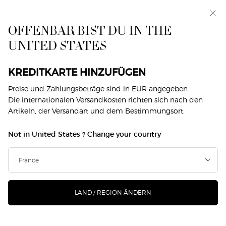
SIGNATUR-LOOKS
Exklusiv vorab: I WILL — eine neue Sicht auf
Männlichkeit. Mit einer Gratisprobe. *
Kreiere mit den Signatur-Looks von Armani beauty
OFFENBAR BIST DU IN THE
eine strahlende Haut, kräftige, rote
0
Mein
0 produkt
Lippen oder eine weiche,
UNITED STATES
Händlersuche
Warenkorb
ätherische Schönheit. Entdecke die Tutorials & kaufe die
Hauptinhalt
Kollektion.
KREDITKARTE HINZUFÜGEN
RADIANT GLOW LOOKS
BOLD STATEMENTS LOOKS
EFFORTLESS E
Preise und Zahlungsbeträge sind in EUR angegeben.
Die internationalen Versandkosten richten sich nach den
Artikeln, der Versandart und dem Bestimmungsort.
PEARL GLOW LOOK
Not in United States ? Change your country
Erstrahlt mit schimmernden Highlights und glänzenden
Lippen, die bei jeder Bewegung funkeln.
SHOP THE LOOK
LAND / REGION ÄNDERN