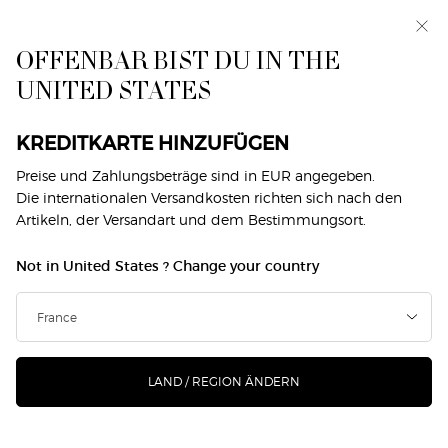
Exklusiv vorab: I WILL — eine neue Sicht auf
Männlichkeit. Mit einer Gratisprobe. *
OFFENBAR BIST DU IN THE
0
Mein
0 produkt
UNITED STATES
Händlersuche
Warenkorb
Hauptinhalt
MAKE-UP
KREDITKARTE HINZUFÜGEN
Preise und Zahlungsbeträge sind in EUR angegeben.
Die internationalen Versandkosten richten sich nach den
GESICHT
AUGEN
LIPPEN
DUOS
SIGNATURE LOOKS
Artikeln, der Versandart und dem Bestimmungsort.
Home
Makeup
Not in United States ? Change your country
MAKEUP
Filtern
SUCHE
44 Produkte
Sortieren nach
FILTERMENÜ
VERFEINERN
LAND / REGION ÄNDERN
NEU