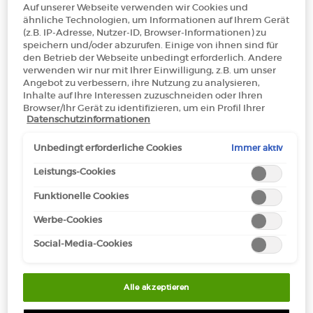
Bitte entschuldige, wir finden keinen Store in Deiner nähe
Auf unserer Webseite verwenden wir Cookies und
mit diesen Filtern. Bitte versuche es mit anderen!
ähnliche Technologien, um Informationen auf Ihrem Gerät
(z.B. IP-Adresse, Nutzer-ID, Browser-Informationen) zu
speichern und/oder abzurufen. Einige von ihnen sind für
den Betrieb der Webseite unbedingt erforderlich. Andere
verwenden wir nur mit Ihrer Einwilligung, z.B. um unser
Angebot zu verbessern, ihre Nutzung zu analysieren,
Inhalte auf Ihre Interessen zuzuschneiden oder Ihren
Browser/Ihr Gerät zu identifizieren, um ein Profil Ihrer
Datenschutzinformationen
Interessen zu erstellen und Ihnen relevante Werbung auf
anderen Onlineangeboten zu zeigen. Sie können nicht
KOSTENLOSE
KOSTENLOSE PROBEN
erforderliche Cookies akzeptieren ("Alle akzeptieren"),
Immer aktiv
Unbedingt erforderliche Cookies
STANDARDLIEFERUNG
MIT JEDER
ablehnen ("Ohne Einwilligung fortfahren") oder die
AB 50€
BESTELLUNG
Einstellungen individuell anpassen und Ihre Auswahl
Leistungs-Cookies
speichern ("Auswahl speichern"). Zudem können Sie Ihre
Funktionelle Cookies
Einstellungen (unter dem Link "Cookie-Einstellungen")
jederzeit aufrufen und nachträglich anpassen. Weitere
EXKLUSIVE
EINFACHES
Werbe-Cookies
Informationen enthalten unsere
ANGEBOTE
BEZAHLEN
Datenschutzinformationen.
Social-Media-Cookies
Alle akzeptieren
Fußzeilennavigation