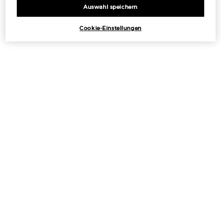
ANGEBOTE
+
Auswahl speichern
TOOLS UND SERVICE
+
Cookie-Einstellungen
KATEGORIEN
+
ENGAGEMENT
+
KUNDENSERVICE
+
MELDE DICH ZUM NEWSLETTER AN
(*)
Pflichtfelder
newslettersignup.title.legend
Frau
Herr
Keine Angabe
Geburtsdatum