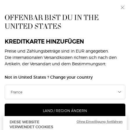
Exklusiv vorab: I WILL — eine neue Sicht auf
Männlichkeit. Mit einer Gratisprobe. *
OFFENBAR BIST DU IN THE
0
Mein
0 produkt
UNITED STATES
Händlersuche
Warenkorb
Hauptinhalt
Zurück zu Home
KREDITKARTE HINZUFÜGEN
Preise und Zahlungsbeträge sind in EUR angegeben.
Shop finden
Die internationalen Versandkosten richten sich nach den
Artikeln, der Versandart und dem Bestimmungsort.
Type and press the down arrow to browse available matches
City or Zip code
OK
Not in United States ? Change your country
Geolocate me
KARTE
FILTER
LAND / REGION ÄNDERN
0 SHOPS
In der Nähe Ihr Standort
Ohne Einwilligung fortfahren
DIESE WEBSITE
VERWENDET COOKIES