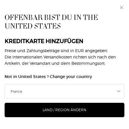
Makeup Festival: Bis zu 30 % Rabatt auf ausgewählte
Produkte. Sommergeschenke ab 50€ — Code:
SUMMER*
OFFENBAR BIST DU IN THE
UNITED STATES
0
Mein
0 produkt
Händlersuche
Warenkorb
Hauptinhalt
Home
Makeup
Gesicht
Kompaktpuder Foundation
KREDITKARTE HINZUFÜGEN
Preise und Zahlungsbeträge sind in EUR angegeben.
KOMPAKTPUDER FOUNDATION
Die internationalen Versandkosten richten sich nach den
Artikeln, der Versandart und dem Bestimmungsort.
Filtern
SUCHE
3 Produkte
Sortieren nach
FILTERMENÜ
VERFEINERN
Not in United States ? Change your country
-30%
LAND / REGION ÄNDERN