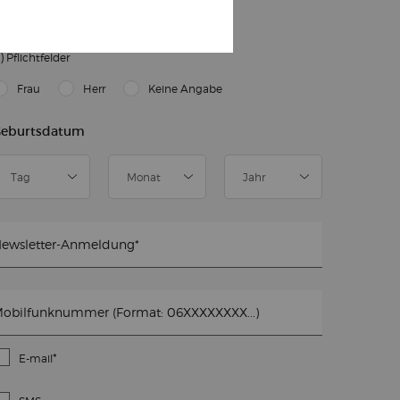
ELDE DICH ZUM NEWSLETTER AN
)
Pflichtfelder
slettersignup.title.legend
Frau
Herr
Keine Angabe
eburtsdatum
ewsletter-Anmeldung
*
obilfunknummer (Format: 06XXXXXXXX...)
*
E-mail