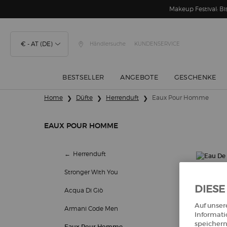
Makeup Festival: 
€ - AT (DE)
Händlersuche
KUNDENSERVICE
BESTSELLER
ANGEBOTE
GESCHENKE
Hauptinhalt
Home
Düfte
Herrenduft
Eaux Pour Homme
EAUX POUR HOMME
Eaux Pour Homme
Herrenduft
Stronger With You
DIESE
Acqua Di Giò
Auf unser
Armani Code Men
Informati
speichern
Eaux Pour Homme