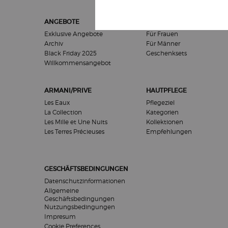
Fußzeilennavigation
ANGEBOTE
GESCHENKE
Exklusive Angebote
Für Frauen
Archiv
Für Männer
Black Friday 2025
Geschenksets
Willkommensangebot​
ARMANI/PRIVE
HAUTPFLEGE
Les Eaux
Pflegeziel
La Collection
Kategorien
Les Mille et Une Nuits
Kollektionen
Les Terres Précieuses
Empfehlungen
GESCHÄFTSBEDINGUNGEN
Datenschutzinformationen
Allgemeine
Geschäftsbedingungen
Nutzungsbedingungen
Impresum
Cookie Preferences