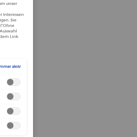
 um unser
er Interessen
gen. Sie
n ("Ohne
e Auswahl
 dem Link
Immer aktiv