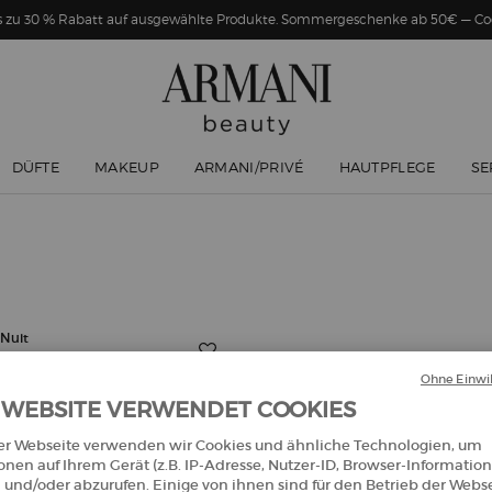
Bis zu 30 % Rabatt auf ausgewählte Produkte. Sommergeschenke ab 50€ — 
DÜFTE
MAKEUP
ARMANI/PRIVÉ
HAUTPFLEGE
SE
Ohne Einwil
 WEBSITE VERWENDET COOKIES
er Webseite verwenden wir Cookies und ähnliche Technologien, um
onen auf Ihrem Gerät (z.B. IP-Adresse, Nutzer-ID, Browser-Information
 und/oder abzurufen. Einige von ihnen sind für den Betrieb der Webs