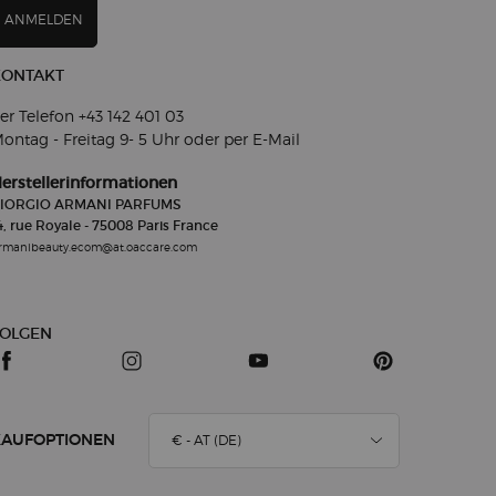
ANMELDEN
KONTAKT
er Telefon +43 142 401 03​
ontag - Freitag 9- 5
Uhr oder per E-Mail
erstellerinformationen
IORGIO ARMANI PARFUMS
4, rue Royale - 75008 Paris France
rmanibeauty.ecom@at.oaccare.com
FOLGEN
€ - AT (DE)
KAUFOPTIONEN