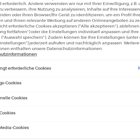
 erforderlich. Andere verwenden wir nur mit Ihrer Einwilligung, z.B.
u verbessern, ihre Nutzung zu analysieren, Inhalte auf Ihre Interessen
iden oder Ihren Browser/Ihr Gerät zu identifizieren, um ein Profil Ihr
len und Ihnen relevante Werbung auf anderen Onlineangeboten zu zei
cht erforderliche Cookies akzeptieren ("Alle akzeptieren"), ablehne
ung fortfahren") oder die Einstellungen individuell anpassen und Ihr
 ("Auswahl speichern"). Zudem können Sie Ihre Einstellungen (unter
instellungen") jederzeit aufrufen und nachträglich anpassen. Weitere
NUIT
onen enthalten unsere Datenschutzinformationen.
utzinformationen
gt erforderliche Cookies
0
gs-Cookies
EAU DE NUIT
IN DEN WARENKORB
nelle Cookies
/1l.)
Cookies
-Media-Cookies
H GEFALLEN