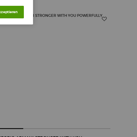
kzeptieren
25%
-20%