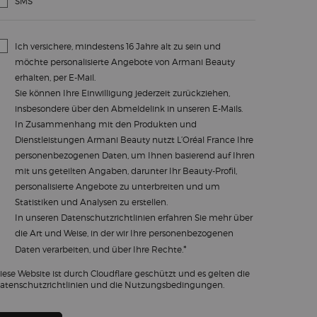
SMS
Ich versichere, mindestens 16 Jahre alt zu sein und
möchte personalisierte Angebote von Armani Beauty
erhalten, per E-Mail.
Sie können Ihre Einwilligung jederzeit zurückziehen,
insbesondere über den Abmeldelink in unseren E-Mails.
In Zusammenhang mit den Produkten und
Dienstleistungen Armani Beauty nutzt L’Oréal France Ihre
personenbezogenen Daten, um Ihnen basierend auf Ihren
mit uns geteilten Angaben, darunter Ihr Beauty-Profil,
personalisierte Angebote zu unterbreiten und um
Statistiken und Analysen zu erstellen.
In unseren
Datenschutzrichtlinien
erfahren Sie mehr über
die Art und Weise, in der wir Ihre personenbezogenen
*
Daten verarbeiten, und über Ihre Rechte.
iese Website ist durch Cloudflare geschützt und es gelten die
atenschutzrichtlinien und die Nutzungsbedingungen.