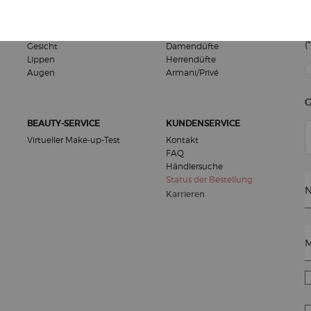
M
MAKE-UP
DÜFTE
(*
Gesicht
Damendüfte
Lippen
Herrendüfte
new
Augen
Armani/Privé
G
BEAUTY-SERVICE
KUNDENSERVICE
Virtueller Make-up-Test
Kontakt
FAQ
Händlersuche
Status der Bestellung
N
Karrieren
M