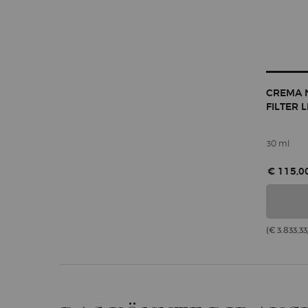
CREMA 
FILTER 
30 ml
€ 115,0
(€ 3.833,33/