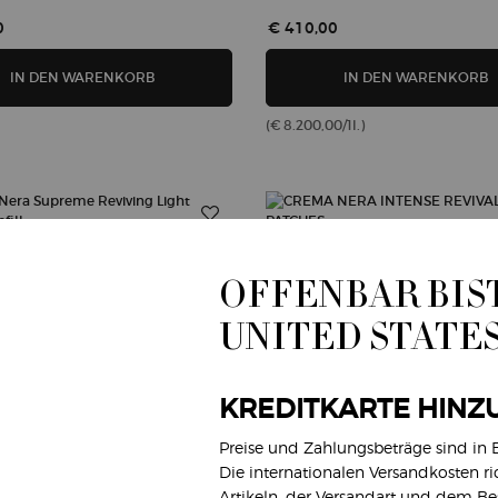
0
€ 410,00
CREMA NERA DUAL ESSENCE FOUNDATION 30 ML
C
IN DEN WARENKORB
IN DEN WARENKORB
(€ 8.200,00/1l.)
OFFENBAR BIST
UNITED STATE
KREDITKARTE HINZ
Preise und Zahlungsbeträge sind in
Die internationalen Versandkosten r
Artikeln, der Versandart und dem B