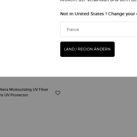
NERA SUPREME REVIVING
CREMA NERA INTENSE REVIV
Not in United States ? Change your
REAM - REFILL
PATCHES
6 patches
0
€ 140,00
LAND / REGION ÄNDERN
CREMA NERA SUPREME REVIVING LIGHT CREAM - 
IN DEN WARENKORB
CRE
AUSVERKAUFT
/1l.)