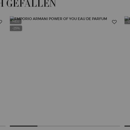
H GEFALLEN
NEU
-
-25%