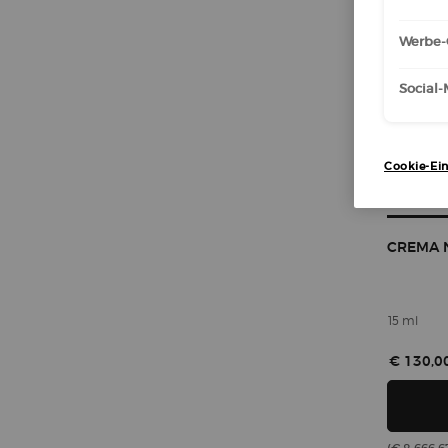
Werbe-
Social
Cookie-Ein
CREMA 
15 ml
€ 130,0