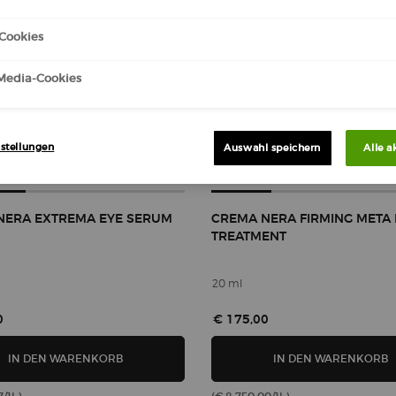
Cookies
-Media-Cookies
stellungen
Auswahl speichern
Alle a
NERA EXTREMA EYE SERUM
CREMA NERA FIRMING META 
TREATMENT
20 ml
0
€ 175,00
CREMA NERA EXTREMA EYE SERUM
C
IN DEN WARENKORB
IN DEN WARENKORB