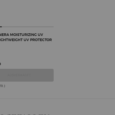
NERA MOISTURIZING UV
LIGHTWEIGHT UV PROTECTOR
0
CREMA NERA MOISTURIZING UV FILTER LIGHTWEIGH
AUSVERKAUFT
1l.)