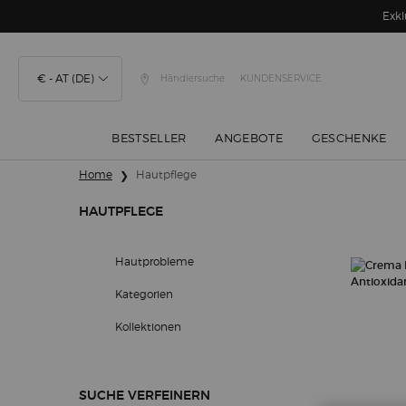
Exkl
€ - AT (DE)
Händlersuche
KUNDENSERVICE
BESTSELLER
ANGEBOTE
GESCHENKE
Hauptinhalt
Home
Hautpflege
HAUTPFLEGE
Hautpflege
Hautprobleme
Kategorien
Kollektionen
SUCHE VERFEINERN