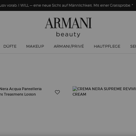
usiv vorab: I WILL — eine neue Sicht auf Männlichkeit. Mit einer Gratisprobe. *
DÜFTE
MAKEUP
ARMANI/PRIVÉ
HAUTPFLEGE
SE