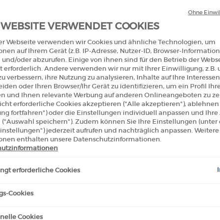
Ohne Einwil
 WEBSITE VERWENDET COOKIES
er Webseite verwenden wir Cookies und ähnliche Technologien, um
onen auf Ihrem Gerät (z.B. IP-Adresse, Nutzer-ID, Browser-Information
 und/oder abzurufen. Einige von ihnen sind für den Betrieb der Webs
NERA ACQUA PANTELLERIA
CREMA NERA SUPREME REVI
 erforderlich. Andere verwenden wir nur mit Ihrer Einwilligung, z.B.
DANT TREATMENT LOTION
LIGHT CREAM
u verbessern, ihre Nutzung zu analysieren, Inhalte auf Ihre Interessen
iden oder Ihren Browser/Ihr Gerät zu identifizieren, um ein Profil Ihr
len und Ihnen relevante Werbung auf anderen Onlineangeboten zu zei
30 ml
cht erforderliche Cookies akzeptieren ("Alle akzeptieren"), ablehne
ung fortfahren") oder die Einstellungen individuell anpassen und Ihr
 ("Auswahl speichern"). Zudem können Sie Ihre Einstellungen (unter
0
€ 270,00
instellungen") jederzeit aufrufen und nachträglich anpassen. Weitere
onen enthalten unsere Datenschutzinformationen.
CREMA NERA ACQUA PANTELLERIA ANTIOXIDANT
C
IN DEN WARENKORB
IN DEN WARENKORB
utzinformationen
l.)
(€ 9.000,00/1l.)
gt erforderliche Cookies
gs-Cookies
nelle Cookies