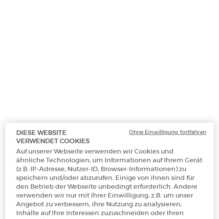
Ohne Einwilligung fortfahren
DIESE WEBSITE
VERWENDET COOKIES
Wähle eine/einen farbe für LIP MAESTRO PASSIONE
Auf unserer Webseite verwenden wir Cookies und
405
ähnliche Technologien, um Informationen auf Ihrem Gerät
(z.B. IP-Adresse, Nutzer-ID, Browser-Informationen) zu
speichern und/oder abzurufen. Einige von ihnen sind für
den Betrieb der Webseite unbedingt erforderlich. Andere
Selected
405I, 1 of 8
Selected
214, 2 of 8
Selected
405, 3 of 8
Selected
208, 4 of 8
Selected
405P, 5 of 8
Selected
106, 6 of 8
Selected
321, 7 of 8
Selected
200, 8 of 8
verwenden wir nur mit Ihrer Einwilligung, z.B. um unser
Angebot zu verbessern, ihre Nutzung zu analysieren,
Inhalte auf Ihre Interessen zuzuschneiden oder Ihren