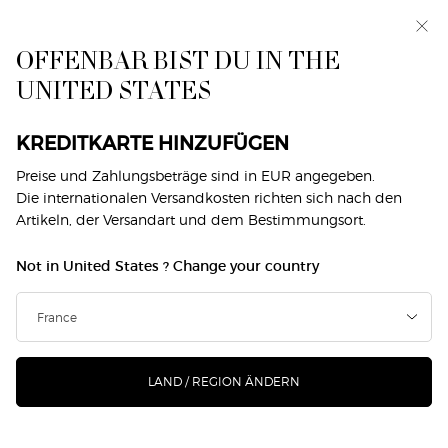
Exklusiv vorab: I WILL — eine neue Sicht auf
Männlichkeit. Mit einer Gratisprobe. *
OFFENBAR BIST DU IN THE
0
Mein
0 produkt
UNITED STATES
Händlersuche
Warenkorb
Hauptinhalt
Zurück zu Lippen
KREDITKARTE HINZUFÜGEN
LIP MAESTRO PASSIONE
Preise und Zahlungsbeträge sind in EUR angegeben.
Die internationalen Versandkosten richten sich nach den
Artikeln, der Versandart und dem Bestimmungsort.
€ 47,00
Auf Lager
Not in United States ? Change your country
Giorgio Armani präsentiert Lip Maestro, die erste
Lippenfarbe mit einer angenehmen samtigen Textur u ...
Mehr erfahren
388 Personen haben vor Kurzem dieses Produkt angeschaut
LAND / REGION ÄNDERN