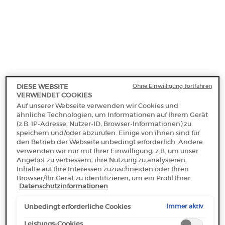
ausgewählte Produkte.
Sommergeschenke ab 50€ — Code:
SUMMER*
Kostenloser
3 Proben
Kostenlose
Apple Pay
Ohne Einwilligung fortfahren
DIESE WEBSITE
Versand ab 50€
Rücksendungen*
VERWENDET COOKIES
Auf unserer Webseite verwenden wir Cookies und
ähnliche Technologien, um Informationen auf Ihrem Gerät
(z.B. IP-Adresse, Nutzer-ID, Browser-Informationen) zu
PDP Section Tabs Default
speichern und/oder abzurufen. Einige von ihnen sind für
FLAKON
INHALTSSTOFFE
DESCRIPTION
den Betrieb der Webseite unbedingt erforderlich. Andere
verwenden wir nur mit Ihrer Einwilligung, z.B. um unser
Angebot zu verbessern, ihre Nutzung zu analysieren,
Inhalte auf Ihre Interessen zuzuschneiden oder Ihren
Browser/Ihr Gerät zu identifizieren, um ein Profil Ihrer
Datenschutzinformationen
Interessen zu erstellen und Ihnen relevante Werbung auf
anderen Onlineangeboten zu zeigen. Sie können nicht
erforderliche Cookies akzeptieren ("Alle akzeptieren"),
Immer aktiv
Unbedingt erforderliche Cookies
ablehnen ("Ohne Einwilligung fortfahren") oder die
Einstellungen individuell anpassen und Ihre Auswahl
Leistungs-Cookies