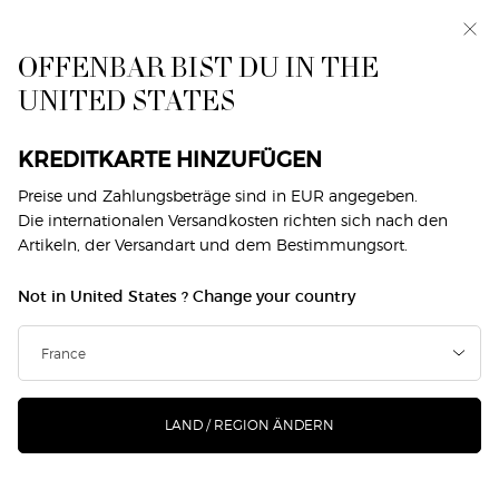
Exklusiv vorab: I WILL — eine neue Sicht auf
Männlichkeit. Mit einer Gratisprobe. *
OFFENBAR BIST DU IN THE
0
Mein
0 produkt
UNITED STATES
Händlersuche
Warenkorb
Hauptinhalt
Zurück zu Armani / Privé
KREDITKARTE HINZUFÜGEN
ARMANI/PRIVÉ CUIR NU
Preise und Zahlungsbeträge sind in EUR angegeben.
Die internationalen Versandkosten richten sich nach den
Artikeln, der Versandart und dem Bestimmungsort.
€ 350,00
Auf Lager
(€ 3.500,00/1l.)
Not in United States ? Change your country
CUIR NU ist eine mutige Interpretation von Leder. Der Duft
vereint einen reichen Lederakkord mit Not ...
Mehr erfahren
LAND / REGION ÄNDERN