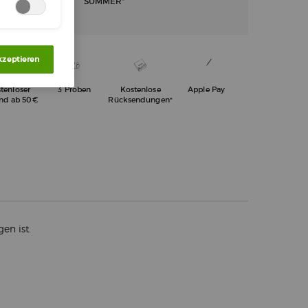
SUMMER*
kzeptieren
tenloser
3 Proben
Kostenlose
Apple Pay
and ab 50€
Rücksendungen*
en ist.