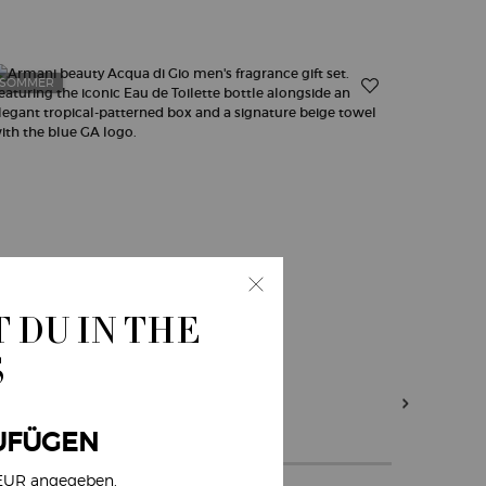
SOMMER
-20%
 DU IN THE
S
UFÜGEN
 EUR angegeben.