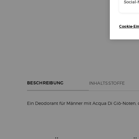
Social
Cookie-Ein
PDP Section Tabs Default
INHALTSSTOFFE
BESCHREIBUNG
Ein Deodorant für Männer mit Acqua Di Giò-Noten, da