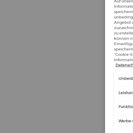
Auf unser
Informati
speichern
unbedingt
Angebot z
zuzuschne
zu erstel
können ni
Einwillig
speichern
"Cookie-E
Informati
Datensch
Unbedin
Leistun
Funktio
Werbe-