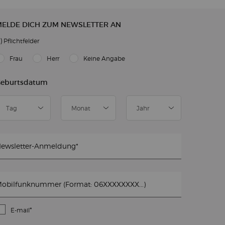
ELDE DICH ZUM NEWSLETTER AN
)
Pflichtfelder
slettersignup.title.legend
Frau
Herr
Keine Angabe
eburtsdatum
ewsletter-Anmeldung
*
obilfunknummer (Format: 06XXXXXXXX...)
*
E-mail