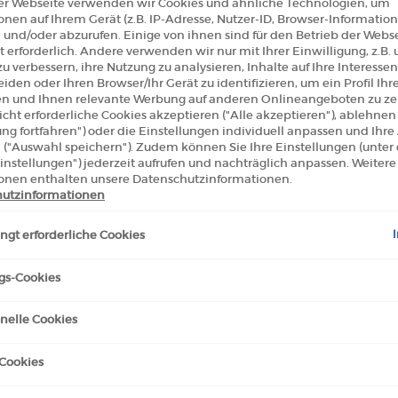
er Webseite verwenden wir Cookies und ähnliche Technologien, um
erfahr
onen auf Ihrem Gerät (z.B. IP-Adresse, Nutzer-ID, Browser-Information
 und/oder abzurufen. Einige von ihnen sind für den Betrieb der Webs
 erforderlich. Andere verwenden wir nur mit Ihrer Einwilligung, z.B.
146 Per
u verbessern, ihre Nutzung zu analysieren, Inhalte auf Ihre Interessen
iden oder Ihren Browser/Ihr Gerät zu identifizieren, um ein Profil Ihr
Ein si
len und Ihnen relevante Werbung auf anderen Onlineangeboten zu zei
cht erforderliche Cookies akzeptieren ("Alle akzeptieren"), ablehne
ung fortfahren") oder die Einstellungen individuell anpassen und Ihr
 ("Auswahl speichern"). Zudem können Sie Ihre Einstellungen (unter
instellungen") jederzeit aufrufen und nachträglich anpassen. Weitere
€ 3
onen enthalten unsere Datenschutzinformationen.
(€
utzinformationen
Menge
gt erforderliche Cookies
−
gs-Cookies
nelle Cookies
Cookies