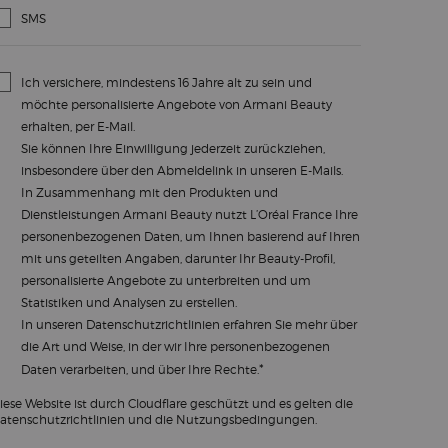
SMS
Ich versichere, mindestens 16 Jahre alt zu sein und
möchte personalisierte Angebote von Armani Beauty
erhalten, per E-Mail.
Sie können Ihre Einwilligung jederzeit zurückziehen,
insbesondere über den Abmeldelink in unseren E-Mails.
In Zusammenhang mit den Produkten und
Dienstleistungen Armani Beauty nutzt L’Oréal France Ihre
personenbezogenen Daten, um Ihnen basierend auf Ihren
mit uns geteilten Angaben, darunter Ihr Beauty-Profil,
personalisierte Angebote zu unterbreiten und um
Statistiken und Analysen zu erstellen.
In unseren
Datenschutzrichtlinien
erfahren Sie mehr über
die Art und Weise, in der wir Ihre personenbezogenen
*
Daten verarbeiten, und über Ihre Rechte.
iese Website ist durch Cloudflare geschützt und es gelten die
atenschutzrichtlinien und die Nutzungsbedingungen.