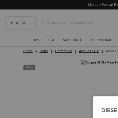
Makeup Festival: 
€ - AT (DE)
Händlersuche
KUNDENSERVICE
BESTSELLER
ANGEBOTE
GESCHENKE
Hauptinhalt
Home
Düfte
Herrenduft
Acqua Di Giò
Acqua D
-20%
DIESE