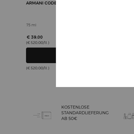
ARMANI CODE HOMME DÉODORANT STICK
75 ml
€ 39,00
(€ 520,00/1l.)
ARMANI CODE H
IN DEN WARENKORB
(€ 520,00/1l.)
Tab Recycling
KOSTENLOSE
STANDARDLIEFERUNG
AB 50€