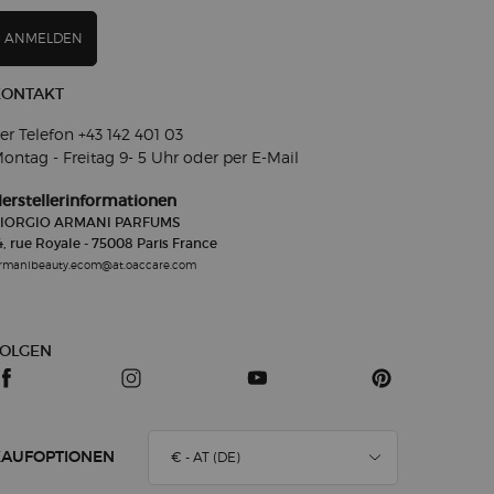
ANMELDEN
KONTAKT
er Telefon +43 142 401 03​
ontag - Freitag 9- 5
Uhr oder per E-Mail
erstellerinformationen
IORGIO ARMANI PARFUMS
4, rue Royale - 75008 Paris France
rmanibeauty.ecom@at.oaccare.com
FOLGEN
€ - AT (DE)
KAUFOPTIONEN