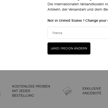
ACQUA DI GIÒ EAU DE PARFUM
S
Die internationalen Versandkosten r
Artikeln, der Versandart und dem B
Not in United States ? Change your
1
€ 125,00
(€ 1.250,00/1l.)
(
OMME DÉODORANT STICK
ACQUA DI GIÒ EAU DE P
IN DEN WARENKORB
LAND / REGION ÄNDERN
(€ 1.250,00/1l.)
(
KOSTENLOSE PROBEN
EXKLUSIVE
MIT JEDER
ANGEBOTE
BESTELLUNG