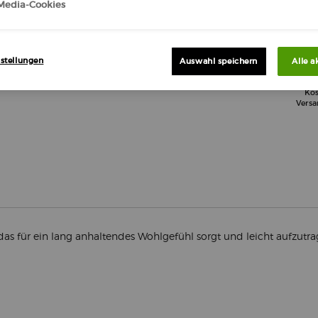
-Media-Cookies
stellungen
Auswahl speichern
Alle a
Kos
Vers
s für ein lang anhaltendes Wohlgefühl sorgt und leicht aufzutrag