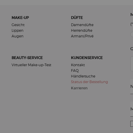
M
MAKE-UP
DÜFTE
(*
Gesicht
Damendüfte
Lippen
Herrendüfte
new
Augen
Armani/Privé
G
BEAUTY-SERVICE
KUNDENSERVICE
Virtueller Make-up-Test
Kontakt
FAQ
Händlersuche
Status der Bestellung
N
Karrieren
M