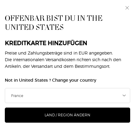
Makeup Festival: Bis zu 30 % Rabatt auf ausgewählte
Produkte. Sommergeschenke ab 50€ — Code:
SUMMER*
OFFENBAR BIST DU IN THE
UNITED STATES
0
Mein
0 produkt
Händlersuche
Warenkorb
Hauptinhalt
Zurück zu Düfte
KREDITKARTE HINZUFÜGEN
Preise und Zahlungsbeträge sind in EUR angegeben.
SUMMER ACQUA DI GIÒ EAU DE
Die internationalen Versandkosten richten sich nach den
Artikeln, der Versandart und dem Bestimmungsort.
TOILETTE & STRANDTUCH-SET
Not in United States ? Change your country
€ 125,00
Auf Lager
(€ 1.250,00/1l.)
Genießen Sie Ihren Sommer mit diesem limitierten
Geschenkset, das ein weiches Strandtuch und den iko ...
Mehr erfahren
LAND / REGION ÄNDERN
678 Personen haben vor Kurzem dieses Produkt angeschaut