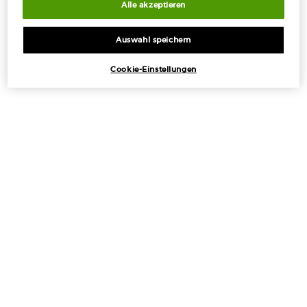
Sommergeschenke ab 50€ — Code:
Alle akzeptieren
SUMMER*
Auswahl speichern
Cookie-Einstellungen
Kostenloser
3 Proben
Kostenlose
Apple Pay
Versand ab 50€
Rücksendungen*
PDP Section Tabs Default
HAUPTNOTEN
INHALTSSTOFF
BESCHREIBUNG
Genießen Sie Ihren Sommer mit diesem limitierten
Geschenkset, das ein weiches Strandtuch und den
ikonischen Duft Acqua di Giò enthält.