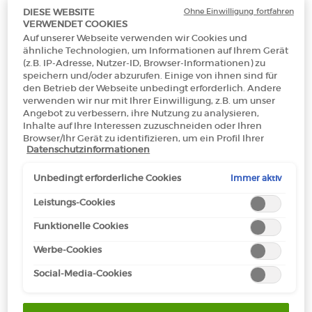
Ohne Einwilligung fortfahren
DIESE WEBSITE
VERWENDET COOKIES
Auf unserer Webseite verwenden wir Cookies und
ähnliche Technologien, um Informationen auf Ihrem Gerät
(z.B. IP-Adresse, Nutzer-ID, Browser-Informationen) zu
speichern und/oder abzurufen. Einige von ihnen sind für
den Betrieb der Webseite unbedingt erforderlich. Andere
verwenden wir nur mit Ihrer Einwilligung, z.B. um unser
Angebot zu verbessern, ihre Nutzung zu analysieren,
Inhalte auf Ihre Interessen zuzuschneiden oder Ihren
Browser/Ihr Gerät zu identifizieren, um ein Profil Ihrer
Datenschutzinformationen
Interessen zu erstellen und Ihnen relevante Werbung auf
Ein size verfügbar:
100 ml
-
€ 125,00
(€ 1.250,00/1l.)
anderen Onlineangeboten zu zeigen. Sie können nicht
erforderliche Cookies akzeptieren ("Alle akzeptieren"),
Immer aktiv
Unbedingt erforderliche Cookies
ablehnen ("Ohne Einwilligung fortfahren") oder die
Einstellungen individuell anpassen und Ihre Auswahl
Leistungs-Cookies
100 ml
speichern ("Auswahl speichern"). Zudem können Sie Ihre
Selected
, 1 of 1
€ 125,00
Funktionelle Cookies
Einstellungen (unter dem Link "Cookie-Einstellungen")
(€ 1.250,00/1l.)
jederzeit aufrufen und nachträglich anpassen. Weitere
Werbe-Cookies
Informationen enthalten unsere
Datenschutzinformationen.
Social-Media-Cookies
Makeup Festival: Bis zu 30 % Rabatt auf
ausgewählte Produkte.