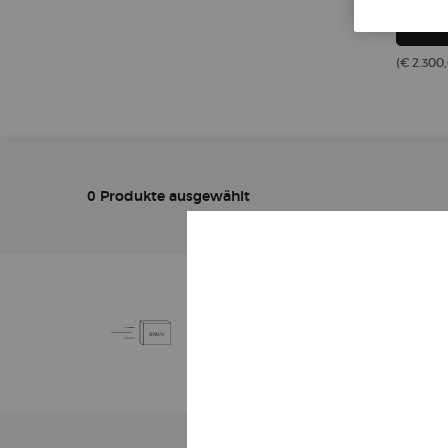
(€ 2.300,
0 Produkte ausgewählt
KOSTENLOSE
STANDARDLIEFERUNG
AB 50€
Fußzeilennavigation