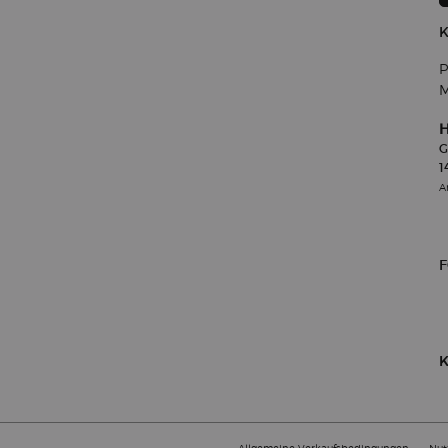
P
M
H
G
1
A
Allgemeine Verkaufsbedingungen
Nut