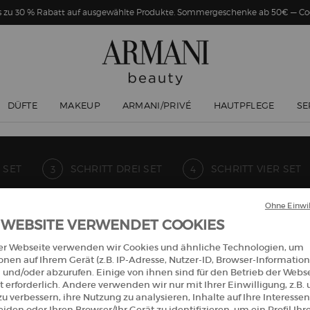
Bis zu 30 % Rabatt auf ausgewählte Produkte. Sommergeschenke ab 50€ — 
DÜFTE
MAKEUP
ARMANI/PRIVÉ
HAUTPFLEGE
SE
 SET
SCHRITT DREI SET
SCHRITT VIER SET
Ohne Einwil
 WEBSITE VERWENDET COOKIES
Choose 5 deluxe samples and a travel bag on your $150 purchase.
er Webseite verwenden wir Cookies und ähnliche Technologien, um
onen auf Ihrem Gerät (z.B. IP-Adresse, Nutzer-ID, Browser-Information
 und/oder abzurufen. Einige von ihnen sind für den Betrieb der Webs
 erforderlich. Andere verwenden wir nur mit Ihrer Einwilligung, z.B.
u verbessern, ihre Nutzung zu analysieren, Inhalte auf Ihre Interessen
iden oder Ihren Browser/Ihr Gerät zu identifizieren, um ein Profil Ihr