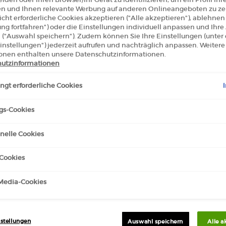
len und Ihnen relevante Werbung auf anderen Onlineangeboten zu zei
cht erforderliche Cookies akzeptieren ("Alle akzeptieren"), ablehne
ung fortfahren") oder die Einstellungen individuell anpassen und Ihr
 ("Auswahl speichern"). Zudem können Sie Ihre Einstellungen (unter
instellungen") jederzeit aufrufen und nachträglich anpassen. Weitere
onen enthalten unsere Datenschutzinformationen.
utzinformationen
gt erforderliche Cookies
gs-Cookies
nelle Cookies
Cookies
 DE PARFUM
-Media-Cookies
stellungen
Auswahl speichern
Alle a