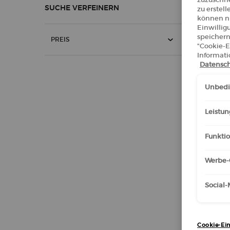
SUCHE VERFEINERN
zu erstel
können ni
Einwillig
speichern
PREIS
"Cookie-E
Informati
Datensch
Unbedin
Leistun
Funktio
Werbe-
SÌ EAU
Social
Cookie-Ein