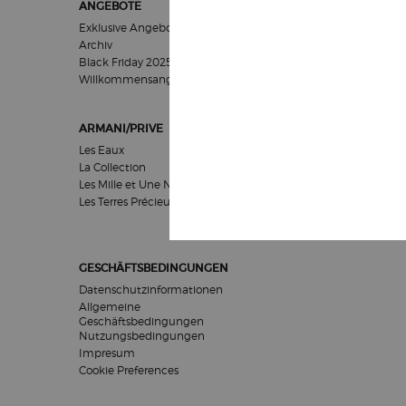
ANGEBOTE
GESCHENKE
Exklusive Angebote
Für Frauen
Archiv
Für Männer
Black Friday 2025
Geschenksets
Willkommensangebot​
ARMANI/PRIVE
HAUTPFLEGE
Les Eaux
Pflegeziel
La Collection
Kategorien
Les Mille et Une Nuits
Kollektionen
Les Terres Précieuses
Empfehlungen
GESCHÄFTSBEDINGUNGEN
Datenschutzinformationen
Allgemeine
Geschäftsbedingungen
Nutzungsbedingungen
Impresum
Cookie Preferences