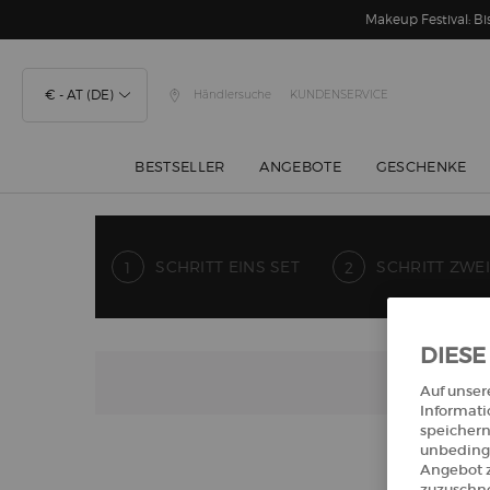
Makeup Festival: 
€ - AT (DE)
Händlersuche
KUNDENSERVICE
BESTSELLER
ANGEBOTE
GESCHENKE
Hauptinhalt
SCHRITT EINS SET
SCHRITT ZWEI
DIESE
Auf unser
Informati
speichern
unbedingt
Angebot z
Schritt sechs Set
zuzuschne