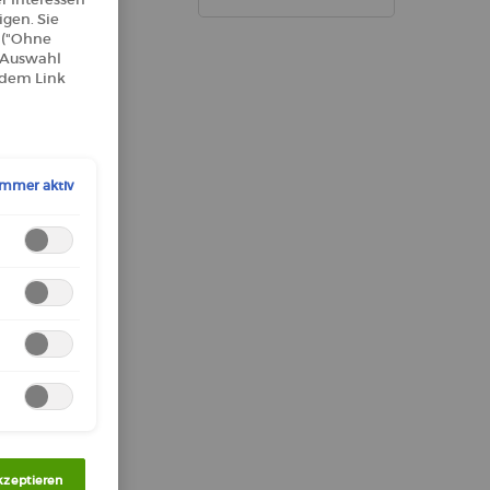
gen. Sie
n ("Ohne
e Auswahl
 dem Link
Immer aktiv
kzeptieren