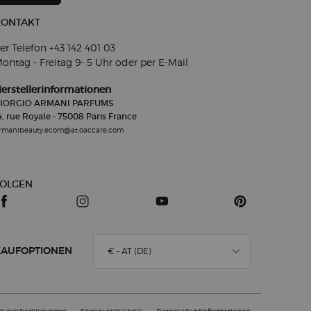
KONTAKT
er Telefon +43 142 401 03​
ontag - Freitag 9- 5
Uhr oder per E-Mail
erstellerinformationen
IORGIO ARMANI PARFUMS
4, rue Royale - 75008 Paris France
rmanibeauty.ecom@at.oaccare.com
FOLGEN
€ - AT (DE)
KAUFOPTIONEN
zungsbedingungen
Seitenverzeichnis
Datenschutzinformationen