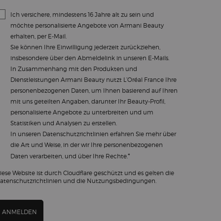
Ich versichere, mindestens 16 Jahre alt zu sein und
möchte personalisierte Angebote von Armani Beauty
erhalten, per E-Mail.
Sie können Ihre Einwilligung jederzeit zurückziehen,
insbesondere über den Abmeldelink in unseren E-Mails.
In Zusammenhang mit den Produkten und
Dienstleistungen Armani Beauty nutzt L’Oréal France Ihre
personenbezogenen Daten, um Ihnen basierend auf Ihren
mit uns geteilten Angaben, darunter Ihr Beauty-Profil,
personalisierte Angebote zu unterbreiten und um
Statistiken und Analysen zu erstellen.
In unseren
Datenschutzrichtlinien
erfahren Sie mehr über
die Art und Weise, in der wir Ihre personenbezogenen
*
Daten verarbeiten, und über Ihre Rechte.
iese Website ist durch Cloudflare geschützt und es gelten die
atenschutzrichtlinien und die Nutzungsbedingungen.
ANMELDEN