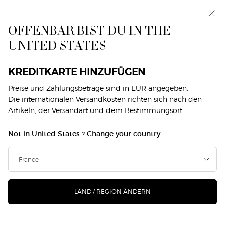
Exklusiv vorab: I WILL — eine neue Sicht auf
Männlichkeit. Mit einer Gratisprobe. *
OFFENBAR BIST DU IN THE
0
Mein
0 produkt
UNITED STATES
Händlersuche
Warenkorb
Hauptinhalt
Zurück zu Hautpflege
KREDITKARTE HINZUFÜGEN
SUPREME REVIVING CREAM -
Preise und Zahlungsbeträge sind in EUR angegeben.
Die internationalen Versandkosten richten sich nach den
REFILL
Artikeln, der Versandart und dem Bestimmungsort.
€ 280,00
Auf Lager
Not in United States ? Change your country
(€ 5.600,00/1l.)
Inspiriert von der Kraft der Insel Pantelleria in Italien
kombiniert die SUPREME REVIVING CREAM vier ...
Mehr
erfahren
LAND / REGION ÄNDERN