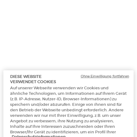
Ohne Einwilligung fortfahren
DIESE WEBSITE
VERWENDET COOKIES
Auf unserer Webseite verwenden wir Cookies und
ähnliche Technologien, um Informationen auf Ihrem Gerät
(z.B. IP-Adresse, Nutzer-ID, Browser-Informationen) zu
Ein size verfügbar:
50 ml
-
€ 280,00
(€ 5.600,00/1l.)
speichern und/oder abzurufen. Einige von ihnen sind für
den Betrieb der Webseite unbedingt erforderlich. Andere
verwenden wir nur mit Ihrer Einwilligung, z.B. um unser
Angebot zu verbessern, ihre Nutzung zu analysieren,
50 ml
Inhalte auf Ihre Interessen zuzuschneiden oder Ihren
Selected
, 1 of 1
€ 280,00
Browser/Ihr Gerät zu identifizieren, um ein Profil Ihrer
(€ 5.600,00/1l.)
Datenschutzinformationen