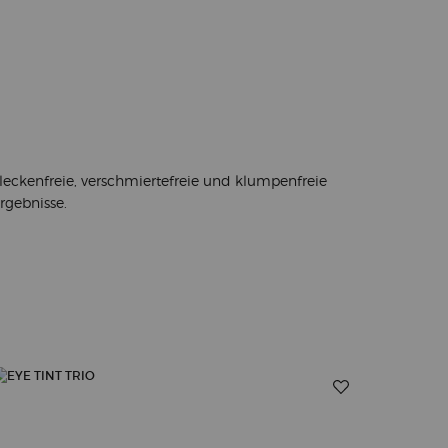
leckenfreie, verschmiertefreie und klumpenfreie
rgebnisse.
</h2>