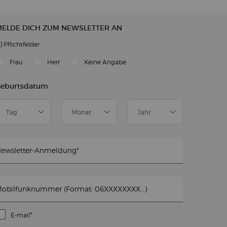
ELDE DICH ZUM NEWSLETTER AN
)
Pflichtfelder
slettersignup.title.legend
Frau
Herr
Keine Angabe
eburtsdatum
ewsletter-Anmeldung
*
obilfunknummer (Format: 06XXXXXXXX...)
*
E-mail