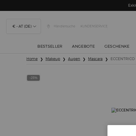
Exkl
€ - AT (DE)
Händlersuche
KUNDENSERVICE
BESTSELLER
ANGEBOTE
GESCHENKE
Hauptinhalt
Home
Makeup
Augen
Mascara
ECCENTRICO
-25%