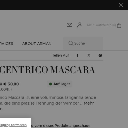
Mein Warenkorb
0 produkt
0
RVICES
ABOUT ARMANI
Suche
Teilen Auf Facebook
Teilen Auf Twitter
Teilen Auf Pint
Teilen Auf
CENTRICO MASCARA
0
€ 30,00
Auf Lager
,00/1l.)
reis
Preis
rico Mascara ist eine voluminöse, langanhaltende
a, die eine präzise Trennung der Wimper ...
Mehr
en
ligung fortfahren
sonen haben vor Kurzem dieses Produkt angeschaut