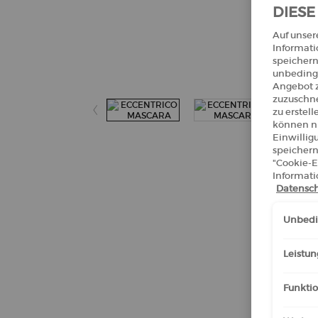
DIESE
Auf unser
Informati
speichern
VIRTUAL
unbedingt
Angebot z
zuzuschne
zu erstel
können ni
Einwillig
speichern
"Cookie-E
Informati
Datensch
Unbedin
Leistun
Funktio