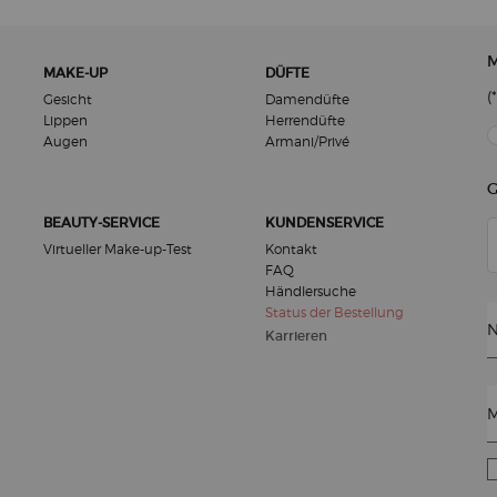
M
MAKE-UP
DÜFTE
(*
Gesicht
Damendüfte
Lippen
Herrendüfte
new
Augen
Armani/Privé
G
BEAUTY-SERVICE
KUNDENSERVICE
Virtueller Make-up-Test
Kontakt
FAQ
Händlersuche
Status der Bestellung
N
Karrieren
M