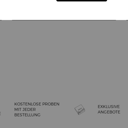
ASCARA
LIP MAESTRO SATIN NUDE
IN DEN WARENKORB
KOSTENLOSE PROBEN
EXKLUSIVE
MIT JEDER
ANGEBOTE
BESTELLUNG