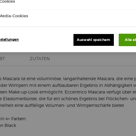
Cookies
-Media-Cookies
Kos
Vers
stellungen
Auswahl speichern
Alle a
BT
ZUTATEN
o Mascara ist eine voluminöse, langanhaltende Mascara, die eine p
der Wimpern mit einem aufbaubaren Ergebnis in Abhängigkeit 
en Make-up-Look ermöglicht. Eccentrico Mascara verfügt über e
te Elastomerbürste, die für ein schönes Ergebnis bei Flöckchen- u
eiheit eine auffällige Volumen- und Wimpernschärfe bietet.
 in 4+ Farben:
an Black