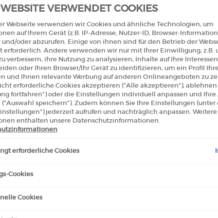
 WEBSITE VERWENDET COOKIES
Wähle e
er Webseite verwenden wir Cookies und ähnliche Technologien, um
onen auf Ihrem Gerät (z.B. IP-Adresse, Nutzer-ID, Browser-Information
 und/oder abzurufen. Einige von ihnen sind für den Betrieb der Webs
 TRY-ON
ECCENTRICO MASCARA
 erforderlich. Andere verwenden wir nur mit Ihrer Einwilligung, z.B.
Select
1, 1 of 1
u verbessern, ihre Nutzung zu analysieren, Inhalte auf Ihre Interessen
iden oder Ihren Browser/Ihr Gerät zu identifizieren, um ein Profil Ihr
len und Ihnen relevante Werbung auf anderen Onlineangeboten zu zei
cht erforderliche Cookies akzeptieren ("Alle akzeptieren"), ablehne
Menge
ung fortfahren") oder die Einstellungen individuell anpassen und Ihr
−
 ("Auswahl speichern"). Zudem können Sie Ihre Einstellungen (unter
instellungen") jederzeit aufrufen und nachträglich anpassen. Weitere
onen enthalten unsere Datenschutzinformationen.
utzinformationen
gt erforderliche Cookies
gs-Cookies
nelle Cookies