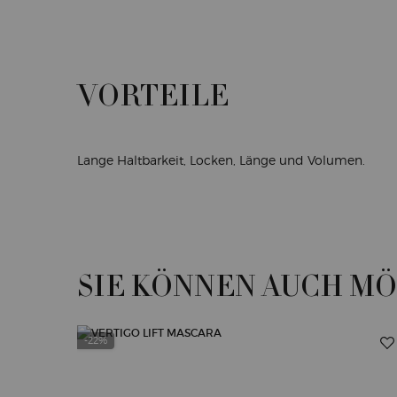
VORTEILE
Vorteile
Lange Haltbarkeit, Locken, Länge und Volumen.
SIE KÖNNEN AUCH M
<h2 class="h-text-align-left h-font-secondary h-text-size-34-for-large 
PDP Slot 1 Section
-22%