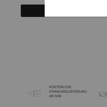
VERTIGO LIFT M
IN DEN WARENKORB
PDP Reviews
KOSTENLOSE
STANDARDLIEFERUNG
AB 50€