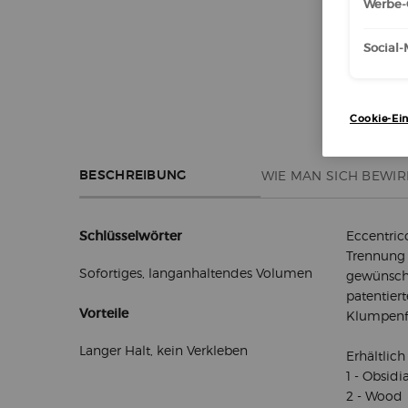
Werbe-
Social
Cookie-Ein
PDP-Abschnittstabs standardmäßig
WIE MAN SICH BEWIR
BESCHREIBUNG
Schlüsselwörter
Eccentric
Trennung 
Sofortiges, langanhaltendes Volumen
gewünscht
patentier
Vorteile
Klumpenfr
Langer Halt, kein Verkleben
Erhältlich
1 - Obsidi
2 - Wood