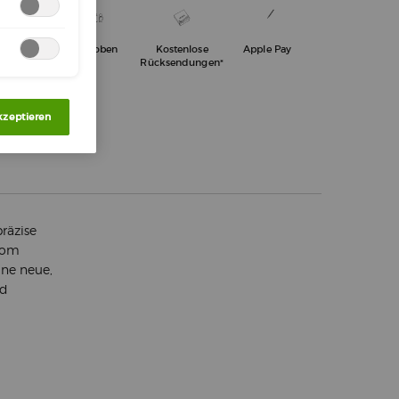
tenloser
3 Proben
Kostenlose
Apple Pay
and ab 50€
Rücksendungen*
kzeptieren
räzise
vom
ine neue,
nd