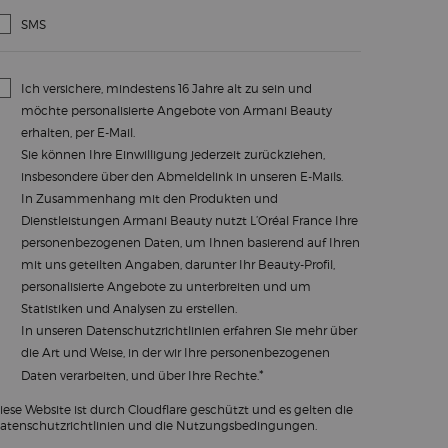
SMS
Ich versichere, mindestens 16 Jahre alt zu sein und
möchte personalisierte Angebote von Armani Beauty
erhalten, per E-Mail.
Sie können Ihre Einwilligung jederzeit zurückziehen,
insbesondere über den Abmeldelink in unseren E-Mails.
In Zusammenhang mit den Produkten und
Dienstleistungen Armani Beauty nutzt L’Oréal France Ihre
personenbezogenen Daten, um Ihnen basierend auf Ihren
mit uns geteilten Angaben, darunter Ihr Beauty-Profil,
personalisierte Angebote zu unterbreiten und um
Statistiken und Analysen zu erstellen.
In unseren
Datenschutzrichtlinien
erfahren Sie mehr über
die Art und Weise, in der wir Ihre personenbezogenen
*
Daten verarbeiten, und über Ihre Rechte.
iese Website ist durch Cloudflare geschützt und es gelten die
atenschutzrichtlinien und die Nutzungsbedingungen.