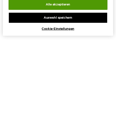
Alle akzeptieren
Auswahl speichern
Cookie-Einstellungen
KOSTENLOSE
KOSTENLOSE PROBEN
STANDARDLIEFERUNG
MIT JEDER
AB 50€
BESTELLUNG
EXKLUSIVE
EINFACHES
ANGEBOTE
BEZAHLEN
Fußzeilennavigation
ANGEBOTE
+
TOOLS UND SERVICE
+