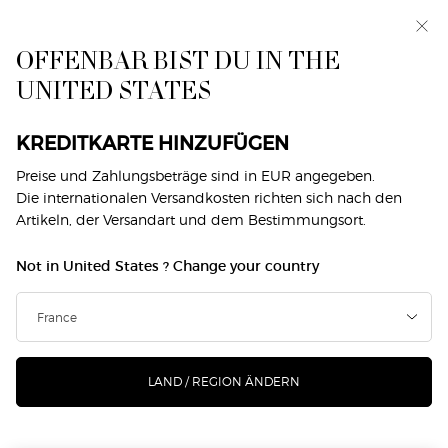
Exklusiv vorab: I WILL — eine neue Sicht auf
Männlichkeit. Mit einer Gratisprobe. *
OFFENBAR BIST DU IN THE
0
Mein
0 produkt
UNITED STATES
Händlersuche
Warenkorb
Hauptinhalt
Home
Makeup
Gesicht
Foundation Mit Mittlerer Deckkraft
KREDITKARTE HINZUFÜGEN
FOUNDATION MIT MITTLERER DECKKRAFT
Preise und Zahlungsbeträge sind in EUR angegeben.
Die internationalen Versandkosten richten sich nach den
Artikeln, der Versandart und dem Bestimmungsort.
Not in United States ? Change your country
DAS KÖNNTE DIR AUCH GEFALLEN
NEU
NEU
LAND / REGION ÄNDERN
-25%