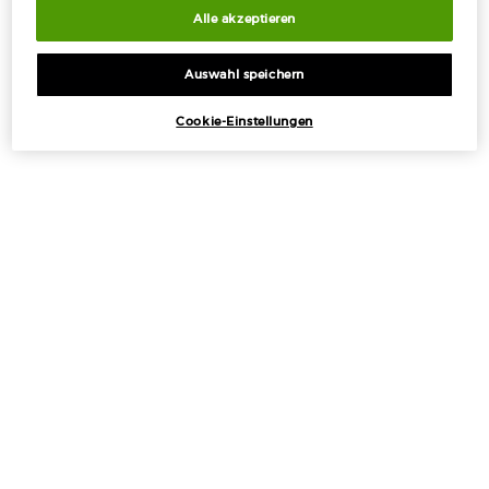
Alle akzeptieren
Auswahl speichern
Cookie-Einstellungen
KOSTENLOSE
KOSTENLOSE PROBEN
STANDARDLIEFERUNG
MIT JEDER
AB 50€
BESTELLUNG
EXKLUSIVE
EINFACHES
ANGEBOTE
BEZAHLEN
Fußzeilennavigation
ANGEBOTE
+
TOOLS UND SERVICE
+