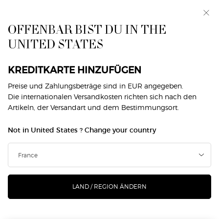
Exklusiv vorab: I WILL — eine neue Sicht auf
Männlichkeit. Mit einer Gratisprobe. *
OFFENBAR BIST DU IN THE
0
Mein
0 produkt
UNITED STATES
Händlersuche
Warenkorb
Hauptinhalt
Home
Makeup
Kollektionen
Neo Nude
KREDITKARTE HINZUFÜGEN
NEO NUDE
Preise und Zahlungsbeträge sind in EUR angegeben.
Die internationalen Versandkosten richten sich nach den
Artikeln, der Versandart und dem Bestimmungsort.
Not in United States ? Change your country
DAS KÖNNTE DIR AUCH GEFALLEN
NEU
Neu
LAND / REGION ÄNDERN