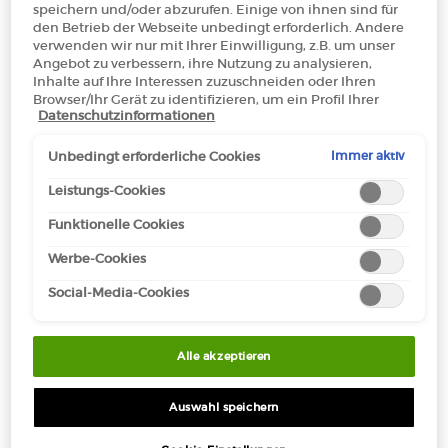
speichern und/oder abzurufen. Einige von ihnen sind für
den Betrieb der Webseite unbedingt erforderlich. Andere
verwenden wir nur mit Ihrer Einwilligung, z.B. um unser
Angebot zu verbessern, ihre Nutzung zu analysieren,
Kostenloser
3 Proben
Kostenlose
Apple Pay
Versand ab 50€
Rücksendungen*
Inhalte auf Ihre Interessen zuzuschneiden oder Ihren
Browser/Ihr Gerät zu identifizieren, um ein Profil Ihrer
Datenschutzinformationen
Interessen zu erstellen und Ihnen relevante Werbung auf
anderen Onlineangeboten zu zeigen. Sie können nicht
erforderliche Cookies akzeptieren ("Alle akzeptieren"),
Immer aktiv
Unbedingt erforderliche Cookies
PDP Section Tabs Default
ablehnen ("Ohne Einwilligung fortfahren") oder die
ANWENDUNG
VORTEILE
BESCHREIBUNG
Einstellungen individuell anpassen und Ihre Auswahl
Leistungs-Cookies
speichern ("Auswahl speichern"). Zudem können Sie Ihre
Funktionelle Cookies
Einstellungen (unter dem Link "Cookie-Einstellungen")
jederzeit aufrufen und nachträglich anpassen. Weitere
Werbe-Cookies
Informationen enthalten unsere
Datenschutzinformationen.
Social-Media-Cookies
Alle akzeptieren
Auswahl speichern