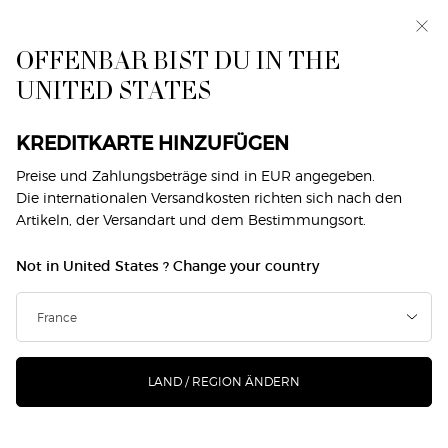
Makeup Festival: Bis zu 30 % Rabatt auf ausgewählte
Produkte. Sommergeschenke ab 50€ — Code:
SUMMER*
OFFENBAR BIST DU IN THE
UNITED STATES
0
Mein
0 produkt
Händlersuche
Warenkorb
Hauptinhalt
Zurück zu Lipgloss
KREDITKARTE HINZUFÜGEN
Preise und Zahlungsbeträge sind in EUR angegeben.
PRISMA GLASS
Die internationalen Versandkosten richten sich nach den
Artikeln, der Versandart und dem Bestimmungsort.
€ 42,00
Nur noch 4 Artikel auf Lager
Not in United States ? Change your country
Prisma Glass versorgt die Lippen in nur einer Anwendung
mit maximalem Glanz und Feuchtigkeit, versch ...
Mehr
erfahren
LAND / REGION ÄNDERN
180 Personen haben vor Kurzem dieses Produkt angeschaut