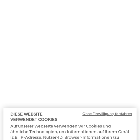
VIRTUAL TRY-ON
PRISMA GLASS
Wähle eine/einen farbe für Prisma Glass
03 HONEY GLEAM
Alles
Transparent
Pinks
Corals
Reds
Browns
Selected
03 HONEY GLEAM, 1 of 1
Makeup Festival: Bis zu 30 % Rabatt auf
Ohne Einwilligung fortfahren
DIESE WEBSITE
ausgewählte Produkte.
VERWENDET COOKIES
Sommergeschenke ab 50€ — Code:
Auf unserer Webseite verwenden wir Cookies und
SUMMER*
ähnliche Technologien, um Informationen auf Ihrem Gerät
(z.B. IP-Adresse, Nutzer-ID, Browser-Informationen) zu