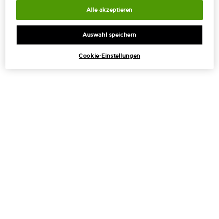
Alle akzeptieren
Auswahl speichern
Cookie-Einstellungen
KOSTENLOSE
KOSTENLOSE PROBEN
STANDARDLIEFERUNG
MIT JEDER
AB 50€
BESTELLUNG
EXKLUSIVE
EINFACHES
ANGEBOTE
BEZAHLEN
Fußzeilennavigation
ANGEBOTE
+
TOOLS UND SERVICE
+