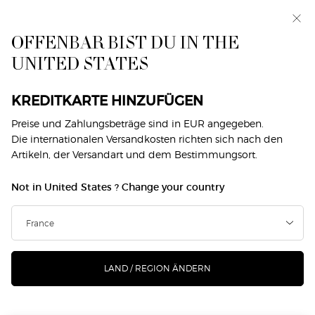
Makeup Festival: Bis zu 30 % Rabatt auf ausgewählte
Produkte. Sommergeschenke ab 50€ — Code:
SUMMER*
OFFENBAR BIST DU IN THE
UNITED STATES
0
Mein
0 produkt
Händlersuche
Warenkorb
Hauptinhalt
Home
Makeup
What's Hot
Hole Dir Den Beauty-Look
KREDITKARTE HINZUFÜGEN
Preise und Zahlungsbeträge sind in EUR angegeben.
HOLE DIR DEN BEAUTY-LOOK
Die internationalen Versandkosten richten sich nach den
Artikeln, der Versandart und dem Bestimmungsort.
Not in United States ? Change your country
DAS KÖNNTE DIR AUCH GEFALLEN
LAND / REGION ÄNDERN
NEU
NEU
-25%