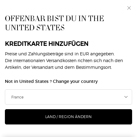
Makeup Festival: Bis zu 30 % Rabatt auf ausgewählte
Produkte. Sommergeschenke ab 50€ — Code:
SUMMER*
OFFENBAR BIST DU IN THE
UNITED STATES
0
Mein
0 produkt
Händlersuche
Warenkorb
Hauptinhalt
DIE SUCHE ERGAB KEINE TREFFER
KREDITKARTE HINZUFÜGEN
Preise und Zahlungsbeträge sind in EUR angegeben.
Die internationalen Versandkosten richten sich nach den
SIE KÖNNEN AUCH MÖGEN
Artikeln, der Versandart und dem Bestimmungsort.
Not in United States ? Change your country
NEU
NEU
-25%
LAND / REGION ÄNDERN