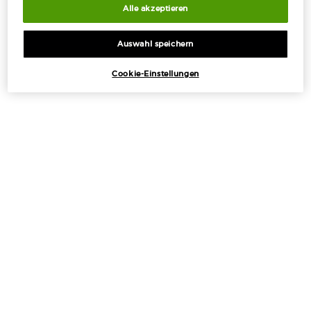
Alle akzeptieren
Auswahl speichern
KOSTENLOSE
KOSTENLOSE PROBEN
STANDARDLIEFERUNG
MIT JEDER
Cookie-Einstellungen
AB 50€
BESTELLUNG
EXKLUSIVE
EINFACHES
ANGEBOTE
BEZAHLEN
Fußzeilennavigation
ANGEBOTE
+
TOOLS UND SERVICE
+
KATEGORIEN
+