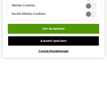
jederzeit aufrufen und nachträglich anpassen. Weitere
Werbe-Cookies
Informationen enthalten unsere
Datenschutzinformationen.
Social-Media-Cookies
Alle akzeptieren
Auswahl speichern
Cookie-Einstellungen
VÉTIVER D'HIVER EAU DE TOILETTE