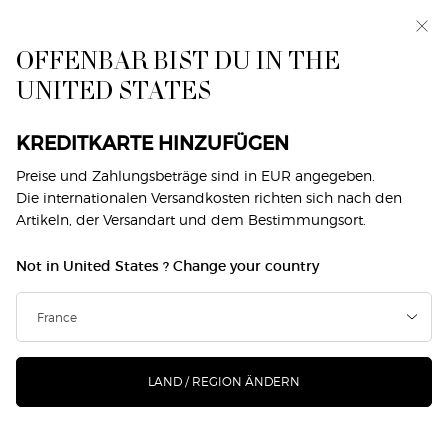
Exklusiv vorab: I WILL — eine neue Sicht auf
Männlichkeit. Mit einer Gratisprobe. *
OFFENBAR BIST DU IN THE
0
Mein
0 produkt
UNITED STATES
Händlersuche
Warenkorb
Hauptinhalt
Zurück zu Armani/Privé
KREDITKARTE HINZUFÜGEN
ARMANI/PRIVÉ VÉTIVER D'HIVER
Preise und Zahlungsbeträge sind in EUR angegeben.
Die internationalen Versandkosten richten sich nach den
Artikeln, der Versandart und dem Bestimmungsort.
€ 140,00
Ausverkauft
(€ 2.800,00/1l.)
Not in United States ? Change your country
In VÉTIVER D’HIVER entfaltet sich die stille Schönheit eines
winterlichen, von kristallinem Licht du ...
Mehr erfahren
LAND / REGION ÄNDERN