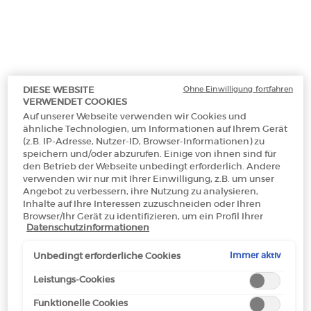
Makeup Festival: Bis zu 30 % Rabatt auf
ausgewählte Produkte.
Sommergeschenke ab 50€ — Code:
SUMMER*
Ohne Einwilligung fortfahren
DIESE WEBSITE
VERWENDET COOKIES
Auf unserer Webseite verwenden wir Cookies und
Kostenloser
3 Proben
Kostenlose
Apple Pay
ähnliche Technologien, um Informationen auf Ihrem Gerät
Versand ab 50€
Rücksendungen*
(z.B. IP-Adresse, Nutzer-ID, Browser-Informationen) zu
speichern und/oder abzurufen. Einige von ihnen sind für
den Betrieb der Webseite unbedingt erforderlich. Andere
verwenden wir nur mit Ihrer Einwilligung, z.B. um unser
Default PDP Tabs with accordion on mobile
Angebot zu verbessern, ihre Nutzung zu analysieren,
DESCRIPTION
Inhalte auf Ihre Interessen zuzuschneiden oder Ihren
Browser/Ihr Gerät zu identifizieren, um ein Profil Ihrer
Datenschutzinformationen
Interessen zu erstellen und Ihnen relevante Werbung auf
anderen Onlineangeboten zu zeigen. Sie können nicht
erforderliche Cookies akzeptieren ("Alle akzeptieren"),
Immer aktiv
Unbedingt erforderliche Cookies
ablehnen ("Ohne Einwilligung fortfahren") oder die
Einstellungen individuell anpassen und Ihre Auswahl
Leistungs-Cookies
speichern ("Auswahl speichern"). Zudem können Sie Ihre
Funktionelle Cookies
Einstellungen (unter dem Link "Cookie-Einstellungen")