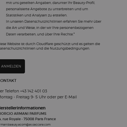
mit uns geteilten Angaben, darunter Ihr Beauty-Profil,
personalisierte Angebote zu unterbreiten und um
Statistiken und Analysen zu erstellen.
In unseren
Datenschutzrichtlinien
erfahren Sie mehr über
die Art und Weise, in der wir Ihre personenbezogenen
*
Daten verarbeiten, und über Ihre Rechte.
iese Website ist durch Cloudflare geschützt und es gelten die
atenschutzrichtlinien und die Nutzungsbedingungen.
ANMELDEN
KONTAKT
er Telefon +43 142 401 03​
ontag - Freitag 9- 5
Uhr oder per E-Mail
erstellerinformationen
IORGIO ARMANI PARFUMS
4, rue Royale - 75008 Paris France
rmanibeauty.ecom@at.oaccare.com