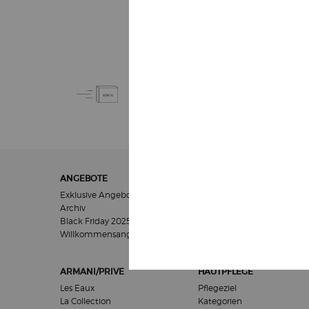
KOSTENLOSE
STANDARDLIEFERUNG
AB 50€
Fußzeilennavigation
ANGEBOTE
GESCHENKE
Exklusive Angebote
Für Frauen
Archiv
Für Männer
Black Friday 2025
Geschenksets
Willkommensangebot​
ARMANI/PRIVE
HAUTPFLEGE
Les Eaux
Pflegeziel
La Collection
Kategorien