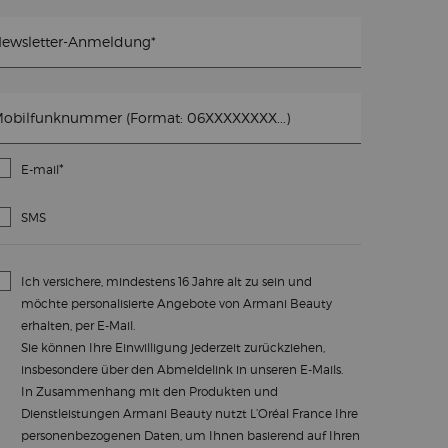
ewsletter-Anmeldung
*
obilfunknummer (Format: 06XXXXXXXX...)
*
E-mail
SMS
Ich versichere, mindestens 16 Jahre alt zu sein und
möchte personalisierte Angebote von Armani Beauty
erhalten, per E-Mail.
Sie können Ihre Einwilligung jederzeit zurückziehen,
insbesondere über den Abmeldelink in unseren E-Mails.
In Zusammenhang mit den Produkten und
Dienstleistungen Armani Beauty nutzt L’Oréal France Ihre
personenbezogenen Daten, um Ihnen basierend auf Ihren