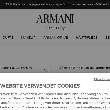
Bis zu 30 % Rabatt auf ausgewählte Produkte. Sommergeschenke ab 50€ — 
DÜFTE
MAKEUP
ARMANI/PRIVÉ
HAUTPFLEGE
SE
Ohne Einwil
 WEBSITE VERWENDET COOKIES
er Webseite verwenden wir Cookies und ähnliche Technologien, um
onen auf Ihrem Gerät (z.B. IP-Adresse, Nutzer-ID, Browser-Information
 und/oder abzurufen. Einige von ihnen sind für den Betrieb der Webs
 erforderlich. Andere verwenden wir nur mit Ihrer Einwilligung, z.B.