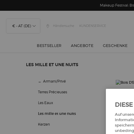
Makeup Festival: 
€ - AT (DE)
Händlersuche
KUNDENSERVICE
BESTSELLER
ANGEBOTE
GESCHENKE
Hauptinhalt
LES MILLE ET UNE NUITS
Les mille et une nuits
Armani/Privé
Terres Précieuses
Les Eaux
DIESE
Les mille et une nuits
Auf unser
Informati
Kerzen
speichern
unbedingt