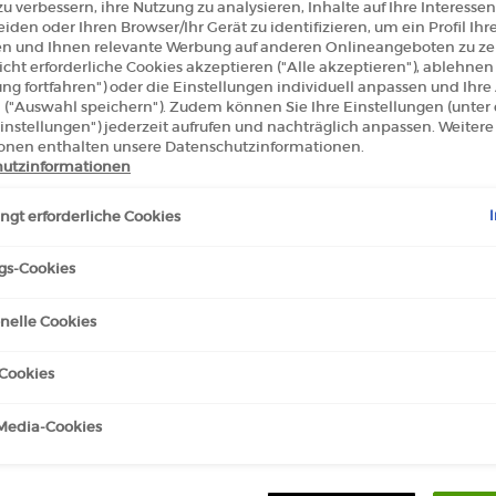
u verbessern, ihre Nutzung zu analysieren, Inhalte auf Ihre Interessen
iden oder Ihren Browser/Ihr Gerät zu identifizieren, um ein Profil Ihr
len und Ihnen relevante Werbung auf anderen Onlineangeboten zu zei
cht erforderliche Cookies akzeptieren ("Alle akzeptieren"), ablehne
ung fortfahren") oder die Einstellungen individuell anpassen und Ihr
 ("Auswahl speichern"). Zudem können Sie Ihre Einstellungen (unter
instellungen") jederzeit aufrufen und nachträglich anpassen. Weitere
ENCENS EAU DE PARFUM
ROSE D'ARABIE EAU DE PAR
onen enthalten unsere Datenschutzinformationen.
INTENSE
utzinformationen
100 ml
gt erforderliche Cookies
0
€ 350,00
gs-Cookies
BOIS D'ENCENS EAU DE PARFUM
R
IN DEN WARENKORB
IN DEN WARENKORB
nelle Cookies
/1l.)
(€ 3.500,00/1l.)
Cookies
-Media-Cookies