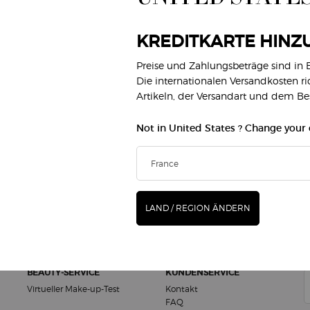
KREDITKARTE HINZ
Preise und Zahlungsbeträge sind in
KOSTENLOSE PROBEN
Die internationalen Versandkosten r
EXKLUSIVE
MIT JEDER
ANGEBOTE
Artikeln, der Versandart und dem B
BESTELLUNG
Not in United States ? Change your
M
MAKE-UP
DÜFTE
(*
Gesicht
Damendüfte
LAND / REGION ÄNDERN
Lippen
Herrendüfte
new
Augen
Armani/Privé
G
BEAUTY-SERVICE
KUNDENSERVICE
Virtueller Make-up-Test
Kontakt
FAQ