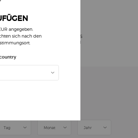
UFÜGEN
 EUR angegeben.
ichten sich nach den
EINFACHES
BEZAHLEN
estimmungsort.
 country
ELDE DICH ZUM NEWSLETTER AN
)
Pflichtfelder
slettersignup.title.legend
Frau
Herr
Keine Angabe
eburtsdatum