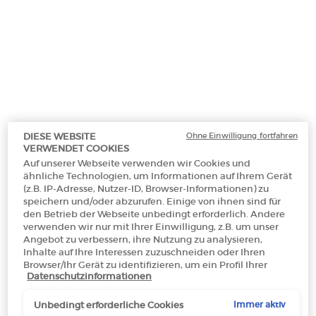
Selected
, 1 of 3
Selected
, 2 of 3
Selected
, 3 of 3
€ 92,00
€ 107,00
€ 140,00
.066,67/1l.)
(€ 2.140,00/1l.)
(€ 1.400,00/1l.)
Makeup Festival: Bis zu 30 % Rabatt auf
ausgewählte Produkte.
Sommergeschenke ab 50€ — Code:
SUMMER*
Ohne Einwilligung fortfahren
DIESE WEBSITE
VERWENDET COOKIES
Auf unserer Webseite verwenden wir Cookies und
ähnliche Technologien, um Informationen auf Ihrem Gerät
(z.B. IP-Adresse, Nutzer-ID, Browser-Informationen) zu
Kostenloser
3 Proben
Kostenlose
Apple Pay
speichern und/oder abzurufen. Einige von ihnen sind für
Versand ab 50€
Rücksendungen*
den Betrieb der Webseite unbedingt erforderlich. Andere
verwenden wir nur mit Ihrer Einwilligung, z.B. um unser
Angebot zu verbessern, ihre Nutzung zu analysieren,
Inhalte auf Ihre Interessen zuzuschneiden oder Ihren
PDP Section Tabs Default
Browser/Ihr Gerät zu identifizieren, um ein Profil Ihrer
HAUPTNOTEN
FLASCHE
BESCHREIBUNG
Datenschutzinformationen
Interessen zu erstellen und Ihnen relevante Werbung auf
anderen Onlineangeboten zu zeigen. Sie können nicht
erforderliche Cookies akzeptieren ("Alle akzeptieren"),
Immer aktiv
Unbedingt erforderliche Cookies
ablehnen ("Ohne Einwilligung fortfahren") oder die