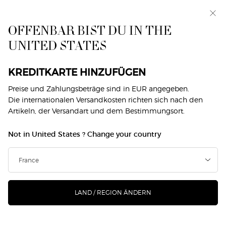
Exklusiv vorab: I WILL — eine neue Sicht auf
Männlichkeit. Mit einer Gratisprobe. *
OFFENBAR BIST DU IN THE
0
Mein
0 produkt
UNITED STATES
Händlersuche
Warenkorb
Hauptinhalt
Zurück zu Herrenduft
KREDITKARTE HINZUFÜGEN
ACQUA DI GIÒ EAU DE PARFUM
Preise und Zahlungsbeträge sind in EUR angegeben.
Die internationalen Versandkosten richten sich nach den
INTENSE
Artikeln, der Versandart und dem Bestimmungsort.
€ 107,00
Auf Lager
Not in United States ? Change your country
(€ 2.140,00/1l.)
Wir stellen ACQUA DI GIÒ EAU DE PARFUM INTENSE
Intense by Giorgio Armanivor, den kraftvollen Duft, d ...
Mehr erfahren
LAND / REGION ÄNDERN
458 Personen haben vor Kurzem dieses Produkt angeschaut