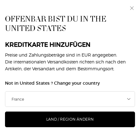
Exklusiv vorab: I WILL — eine neue Sicht auf
Männlichkeit. Mit einer Gratisprobe. *
OFFENBAR BIST DU IN THE
0
Mein
0 produkt
UNITED STATES
Händlersuche
Warenkorb
Hauptinhalt
Zurück zu Acqua Di Giò
KREDITKARTE HINZUFÜGEN
ACQUA DI GIÒ PROFONDO EAU DE
Preise und Zahlungsbeträge sind in EUR angegeben.
Die internationalen Versandkosten richten sich nach den
TOILETTE
Artikeln, der Versandart und dem Bestimmungsort.
€ 87,00
Ausverkauft
Not in United States ? Change your country
(€ 1.740,00/1l.)
Giorgio Armani präsentiert ACQUA DI GIÒ PROFONDO EAU
DE TOILETTE, einen Duft von neuer, frischer Int ...
Mehr
erfahren
LAND / REGION ÄNDERN