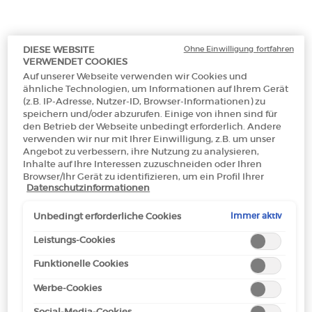
Ohne Einwilligung fortfahren
DIESE WEBSITE
VERWENDET COOKIES
Ein size verfügbar:
50 ml
-
€ 87,00
(€ 1.740,00/1l.)
Auf unserer Webseite verwenden wir Cookies und
ähnliche Technologien, um Informationen auf Ihrem Gerät
(z.B. IP-Adresse, Nutzer-ID, Browser-Informationen) zu
speichern und/oder abzurufen. Einige von ihnen sind für
50 ml
Selected
Die Produktvariante ist nicht vorrätig, {0}
, 1 of 1
den Betrieb der Webseite unbedingt erforderlich. Andere
€ 87,00
(€ 1.740,00/1l.)
verwenden wir nur mit Ihrer Einwilligung, z.B. um unser
Angebot zu verbessern, ihre Nutzung zu analysieren,
Inhalte auf Ihre Interessen zuzuschneiden oder Ihren
Browser/Ihr Gerät zu identifizieren, um ein Profil Ihrer
Datenschutzinformationen
Interessen zu erstellen und Ihnen relevante Werbung auf
Makeup Festival: Bis zu 30 % Rabatt auf
anderen Onlineangeboten zu zeigen. Sie können nicht
ausgewählte Produkte.
erforderliche Cookies akzeptieren ("Alle akzeptieren"),
Immer aktiv
Unbedingt erforderliche Cookies
Sommergeschenke ab 50€ — Code:
ablehnen ("Ohne Einwilligung fortfahren") oder die
SUMMER*
Einstellungen individuell anpassen und Ihre Auswahl
Leistungs-Cookies
speichern ("Auswahl speichern"). Zudem können Sie Ihre
Funktionelle Cookies
Einstellungen (unter dem Link "Cookie-Einstellungen")
jederzeit aufrufen und nachträglich anpassen. Weitere
Werbe-Cookies
Informationen enthalten unsere
Datenschutzinformationen.
Kostenloser
3 Proben
Kostenlose
Apple Pay
Social-Media-Cookies