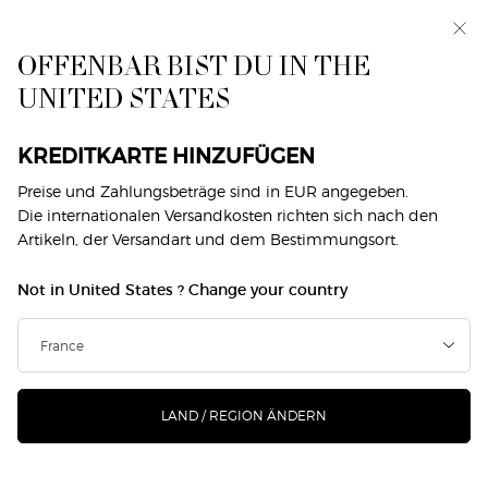
Makeup Festival: Bis zu 30 % Rabatt auf ausgewählte
Produkte. Sommergeschenke ab 50€ — Code:
SUMMER*
OFFENBAR BIST DU IN THE
UNITED STATES
0
Mein
0 produkt
Händlersuche
Warenkorb
Hauptinhalt
Zurück zu Düfte
KREDITKARTE HINZUFÜGEN
Preise und Zahlungsbeträge sind in EUR angegeben.
SÌ PARFUM
Die internationalen Versandkosten richten sich nach den
Artikeln, der Versandart und dem Bestimmungsort.
€ 140,00
Auf Lager
(€ 2.800,00/1l.)
Not in United States ? Change your country
Erlebe die Kraft des Selbstvertrauens mit SÌ PARFUM, der
intensivsten und sinnlichsten Interpr ...
Mehr erfahren
266 Personen haben vor Kurzem dieses Produkt angeschaut
LAND / REGION ÄNDERN
NEU