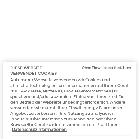
Ohne Einwilligung fortfahren
Ausgewählt size:
50 ml
-
€ 140,00
DIESE WEBSITE
(€ 2.800,00/1l.)
VERWENDET COOKIES
Auf unserer Webseite verwenden wir Cookies und
ähnliche Technologien, um Informationen auf Ihrem Gerät
30 ml
50 ml
100 ml
(z.B. IP-Adresse, Nutzer-ID, Browser-Informationen) zu
Selected
, 1 of 3
Selected
, 2 of 3
Selected
, 3 of 3
€ 96,00
€ 140,00
€ 192,00
speichern und/oder abzurufen. Einige von ihnen sind für
.200,00/1l.)
(€ 2.800,00/1l.)
(€ 1.920,00/1l.)
den Betrieb der Webseite unbedingt erforderlich. Andere
verwenden wir nur mit Ihrer Einwilligung, z.B. um unser
Angebot zu verbessern, ihre Nutzung zu analysieren,
Inhalte auf Ihre Interessen zuzuschneiden oder Ihren
Browser/Ihr Gerät zu identifizieren, um ein Profil Ihrer
Makeup Festival: Bis zu 30 % Rabatt auf
Datenschutzinformationen
Interessen zu erstellen und Ihnen relevante Werbung auf
ausgewählte Produkte.
anderen Onlineangeboten zu zeigen. Sie können nicht
Sommergeschenke ab 50€ — Code: