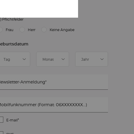
ELDE DICH ZUM NEWSLETTER AN
)
Pflichtfelder
slettersignup.title.legend
Frau
Herr
Keine Angabe
eburtsdatum
ewsletter-Anmeldung
*
obilfunknummer (Format: 06XXXXXXXX...)
*
E-mail