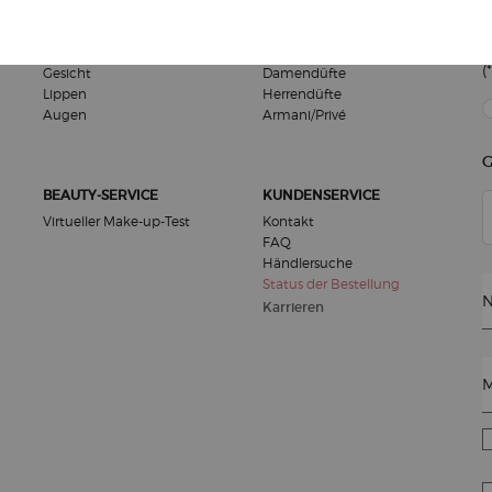
M
MAKE-UP
DÜFTE
(*
Gesicht
Damendüfte
Lippen
Herrendüfte
new
Augen
Armani/Privé
G
BEAUTY-SERVICE
KUNDENSERVICE
Virtueller Make-up-Test
Kontakt
FAQ
Händlersuche
Status der Bestellung
N
Karrieren
M