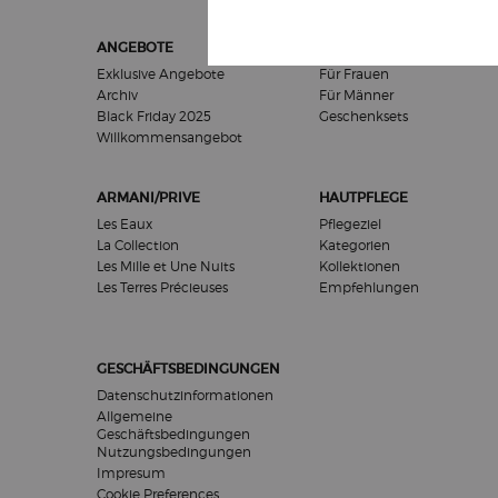
Fußzeilennavigation
ANGEBOTE
GESCHENKE
Exklusive Angebote
Für Frauen
Archiv
Für Männer
Black Friday 2025
Geschenksets
Willkommensangebot​
ARMANI/PRIVE
HAUTPFLEGE
Les Eaux
Pflegeziel
La Collection
Kategorien
Les Mille et Une Nuits
Kollektionen
Les Terres Précieuses
Empfehlungen
GESCHÄFTSBEDINGUNGEN
Datenschutzinformationen
Allgemeine
Geschäftsbedingungen
Nutzungsbedingungen
Impresum
Cookie Preferences