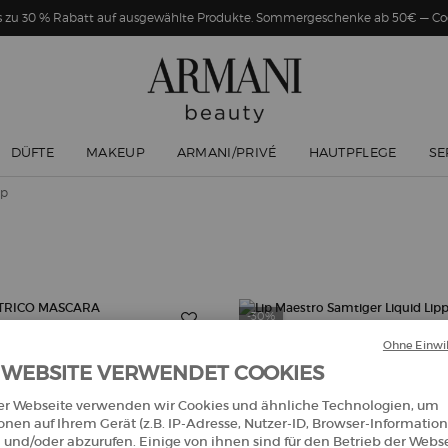
Bis zu 30 % Rabatt auf ausgewählte Produkte. Sommergeschenke ab 50€ — 
DÜFTE
MAKEUP
ARMANI/PRIVÉ
HAUTPFLEGE
SE
Up
-30%
Ohne Einwil
 WEBSITE VERWENDET COOKIES
er Webseite verwenden wir Cookies und ähnliche Technologien, um
onen auf Ihrem Gerät (z.B. IP-Adresse, Nutzer-ID, Browser-Information
 und/oder abzurufen. Einige von ihnen sind für den Betrieb der Webs