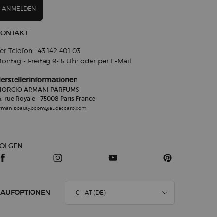
ANMELDEN
KONTAKT
er Telefon +43 142 401 03​
ontag - Freitag 9- 5
Uhr oder per E-Mail
erstellerinformationen
IORGIO ARMANI PARFUMS
4, rue Royale - 75008 Paris France
rmanibeauty.ecom@at.oaccare.com
FOLGEN
€ - AT (DE)
KAUFOPTIONEN