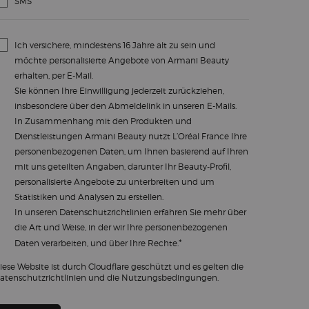
SMS
Ich versichere, mindestens 16 Jahre alt zu sein und
möchte personalisierte Angebote von Armani Beauty
erhalten, per E-Mail.
Sie können Ihre Einwilligung jederzeit zurückziehen,
insbesondere über den Abmeldelink in unseren E-Mails.
In Zusammenhang mit den Produkten und
Dienstleistungen Armani Beauty nutzt L’Oréal France Ihre
personenbezogenen Daten, um Ihnen basierend auf Ihren
mit uns geteilten Angaben, darunter Ihr Beauty-Profil,
personalisierte Angebote zu unterbreiten und um
Statistiken und Analysen zu erstellen.
In unseren
Datenschutzrichtlinien
erfahren Sie mehr über
die Art und Weise, in der wir Ihre personenbezogenen
*
Daten verarbeiten, und über Ihre Rechte.
iese Website ist durch Cloudflare geschützt und es gelten die
atenschutzrichtlinien und die Nutzungsbedingungen.