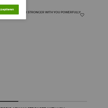
kzeptieren
25%
-20%