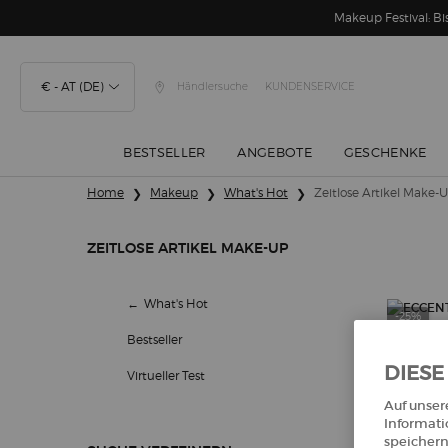
Makeup Festival: 
€ - AT (DE)
Händlersuche
KUNDENSERVICE
BESTSELLER
ANGEBOTE
GESCHENKE
Hauptinhalt
Home
Makeup
What's Hot
Zeitlose Artikel Make-
ZEITLOSE ARTIKEL MAKE-UP
Zeitlose Artikel Make-up
What's Hot
-25%
Bestseller
DIESE
Virtueller Test
Auf unser
Informati
speichern