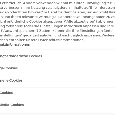
 erforderlich. Andere verwenden wir nur mit Ihrer Einwilligung, z.B.
u verbessern, ihre Nutzung zu analysieren, Inhalte auf Ihre Interessen
iden oder Ihren Browser/Ihr Gerät zu identifizieren, um ein Profil Ihr
len und Ihnen relevante Werbung auf anderen Onlineangeboten zu zei
cht erforderliche Cookies akzeptieren ("Alle akzeptieren"), ablehne
ung fortfahren") oder die Einstellungen individuell anpassen und Ihr
 ("Auswahl speichern"). Zudem können Sie Ihre Einstellungen (unter
instellungen") jederzeit aufrufen und nachträglich anpassen. Weitere
RICO MASCARA
LIP MAESTRO SAMTIGER LIQU
onen enthalten unsere Datenschutzinformationen.
LIPPENSTIFT
utzinformationen
Color:
102 - Sandstone
gt erforderliche Cookies
Select a colour
for Lip Maestro Samti
für ECCENTRICO MASCARA, 1 von 1
Selected
Farbe 102 - Sandstone für Lip Ma
Selected
Die Produktvariation ist ni
Selected
Die Produktvariation 
Selected
Die Produktvaria
Selected
Die Produk
Sele
Die P
is
Neuer Preis
€ 30,00
Alter Preis
€ 45,00
Neuer Preis
€ 31,50
gs-Cookies
ECCENTRICO MASCARA
L
IN DEN WARENKORB
IN DEN WARENKORB
nelle Cookies
/1l.)
(€ 3.150,00/1l.)
Cookies
-Media-Cookies
H GEFALLEN