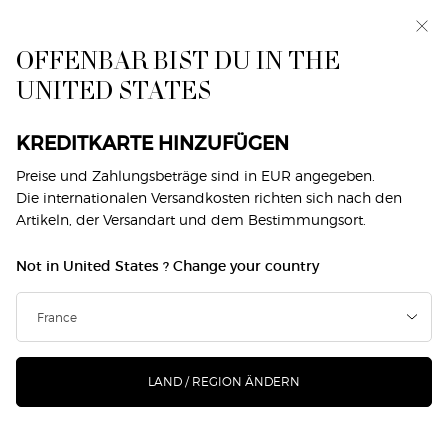
Makeup Festival: Bis zu 30 % Rabatt auf ausgewählte
Produkte. Sommergeschenke ab 50€ — Code:
SUMMER*
OFFENBAR BIST DU IN THE
UNITED STATES
0
Mein
0 produkt
Händlersuche
Warenkorb
Hauptinhalt
Zurück zu Armani Code Men
KREDITKARTE HINZUFÜGEN
Preise und Zahlungsbeträge sind in EUR angegeben.
ARMANI CODE EAU DE TOILETTE
Die internationalen Versandkosten richten sich nach den
Artikeln, der Versandart und dem Bestimmungsort.
NACHFÜLLBARE
Not in United States ? Change your country
€ 68,00
Auf Lager
(€ 2.266,67/1l.)
Ein ikonischer Duft mit spannungsvollen Kontrasten:
ARMANI CODE EAU DE TOILETTE präsentiert sich nun ...
Mehr erfahren
LAND / REGION ÄNDERN