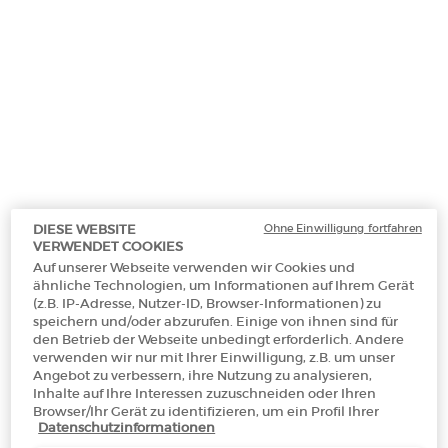
(€ 2.266,67/1l.)
(€ 1.640,00/1l.)
(€ 1.400,00
Makeup Festival: Bis zu 30 % Rabatt auf
ausgewählte Produkte.
Sommergeschenke ab 50€ — Code:
SUMMER*
Ohne Einwilligung fortfahren
DIESE WEBSITE
VERWENDET COOKIES
Kostenloser
3 Proben
Kostenlose
Apple Pay
Auf unserer Webseite verwenden wir Cookies und
Versand ab 50€
Rücksendungen*
ähnliche Technologien, um Informationen auf Ihrem Gerät
(z.B. IP-Adresse, Nutzer-ID, Browser-Informationen) zu
speichern und/oder abzurufen. Einige von ihnen sind für
den Betrieb der Webseite unbedingt erforderlich. Andere
PDP Section Tabs Default
verwenden wir nur mit Ihrer Einwilligung, z.B. um unser
FLAKON
ANWENDUNG
INH
DESCRIPTION
Angebot zu verbessern, ihre Nutzung zu analysieren,
Inhalte auf Ihre Interessen zuzuschneiden oder Ihren
Browser/Ihr Gerät zu identifizieren, um ein Profil Ihrer
Ein ikonischer Duft mit spannungsvollen Kontrasten: ARMANI CODE
Datenschutzinformationen
Interessen zu erstellen und Ihnen relevante Werbung auf
EAU DE TOILETTE präsentiert sich nun in einem neuen Statement-
anderen Onlineangeboten zu zeigen. Sie können nicht