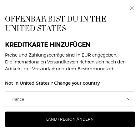
Exklusiv vorab: I WILL — eine neue Sicht auf
Männlichkeit. Mit einer Gratisprobe. *
OFFENBAR BIST DU IN THE
0
Mein
0 produkt
UNITED STATES
Händlersuche
Warenkorb
Hauptinhalt
Zurück zu Armani Code Men
KREDITKARTE HINZUFÜGEN
ARMANI CODE EAU DE TOILETTE
Preise und Zahlungsbeträge sind in EUR angegeben.
Die internationalen Versandkosten richten sich nach den
NACHFÜLLBARE
Artikeln, der Versandart und dem Bestimmungsort.
€ 82,00
Auf Lager
Not in United States ? Change your country
(€ 1.640,00/1l.)
Ein ikonischer Duft mit spannungsvollen Kontrasten:
ARMANI CODE EAU DE TOILETTE präsentiert sich nun ...
Mehr erfahren
LAND / REGION ÄNDERN