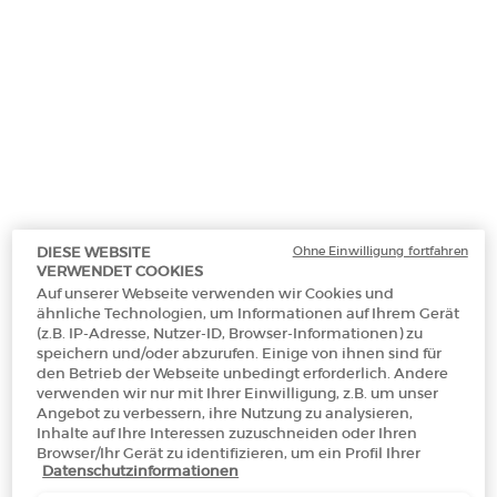
Makeup Festival: Bis zu 30 % Rabatt auf
ausgewählte Produkte.
Sommergeschenke ab 50€ — Code:
SUMMER*
Ohne Einwilligung fortfahren
DIESE WEBSITE
Kostenloser
3 Proben
Kostenlose
Apple Pay
VERWENDET COOKIES
Versand ab 50€
Rücksendungen*
Auf unserer Webseite verwenden wir Cookies und
ähnliche Technologien, um Informationen auf Ihrem Gerät
(z.B. IP-Adresse, Nutzer-ID, Browser-Informationen) zu
speichern und/oder abzurufen. Einige von ihnen sind für
PDP Section Tabs Default
den Betrieb der Webseite unbedingt erforderlich. Andere
FLAKON
ANWENDUNG
INH
DESCRIPTION
verwenden wir nur mit Ihrer Einwilligung, z.B. um unser
Angebot zu verbessern, ihre Nutzung zu analysieren,
Inhalte auf Ihre Interessen zuzuschneiden oder Ihren
Ein ikonischer Duft mit spannungsvollen Kontrasten: ARMANI CODE
Browser/Ihr Gerät zu identifizieren, um ein Profil Ihrer
EAU DE TOILETTE präsentiert sich nun in einem neuen Statement-
Datenschutzinformationen
Interessen zu erstellen und Ihnen relevante Werbung auf
Flakon. Dieser holzig-ambrierte Duft kreiert stets aufs Neue eine
anderen Onlineangeboten zu zeigen. Sie können nicht