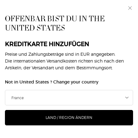
Exklusiv vorab: I WILL — eine neue Sicht auf
Männlichkeit. Mit einer Gratisprobe. *
OFFENBAR BIST DU IN THE
0
Mein
0 produkt
UNITED STATES
Händlersuche
Warenkorb
Hauptinhalt
Zurück zu Armani Code Men
KREDITKARTE HINZUFÜGEN
ARMANI CODE EAU DE TOILETTE
Preise und Zahlungsbeträge sind in EUR angegeben.
Die internationalen Versandkosten richten sich nach den
NACHFÜLLBARE
Artikeln, der Versandart und dem Bestimmungsort.
€ 105,00
Auf Lager
Not in United States ? Change your country
(€ 1.400,00/1l.)
Ein ikonischer Duft mit spannungsvollen Kontrasten:
ARMANI CODE EAU DE TOILETTE präsentiert sich nun ...
Mehr erfahren
LAND / REGION ÄNDERN