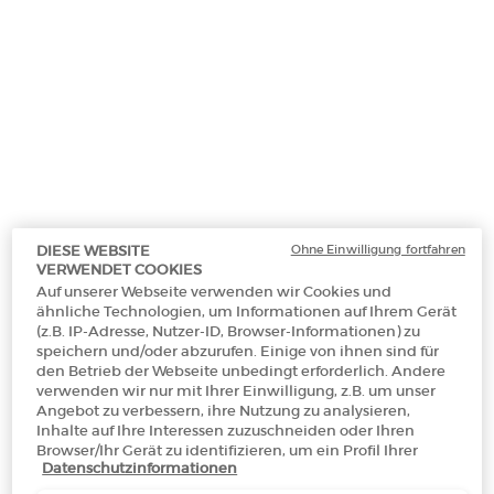
Makeup Festival: Bis zu 30 % Rabatt auf
ausgewählte Produkte.
Sommergeschenke ab 50€ — Code:
SUMMER*
Ohne Einwilligung fortfahren
DIESE WEBSITE
Kostenloser
3 Proben
Kostenlose
Apple Pay
VERWENDET COOKIES
Versand ab 50€
Rücksendungen*
Auf unserer Webseite verwenden wir Cookies und
ähnliche Technologien, um Informationen auf Ihrem Gerät
(z.B. IP-Adresse, Nutzer-ID, Browser-Informationen) zu
speichern und/oder abzurufen. Einige von ihnen sind für
PDP Section Tabs Default
den Betrieb der Webseite unbedingt erforderlich. Andere
FLAKON
ANWENDUNG
INH
DESCRIPTION
verwenden wir nur mit Ihrer Einwilligung, z.B. um unser
Angebot zu verbessern, ihre Nutzung zu analysieren,
Inhalte auf Ihre Interessen zuzuschneiden oder Ihren
Ein ikonischer Duft mit spannungsvollen Kontrasten: ARMANI CODE
Browser/Ihr Gerät zu identifizieren, um ein Profil Ihrer
EAU DE TOILETTE präsentiert sich nun in einem neuen Statement-
Datenschutzinformationen
Interessen zu erstellen und Ihnen relevante Werbung auf
Flakon. Dieser holzig-ambrierte Duft kreiert stets aufs Neue eine
anderen Onlineangeboten zu zeigen. Sie können nicht